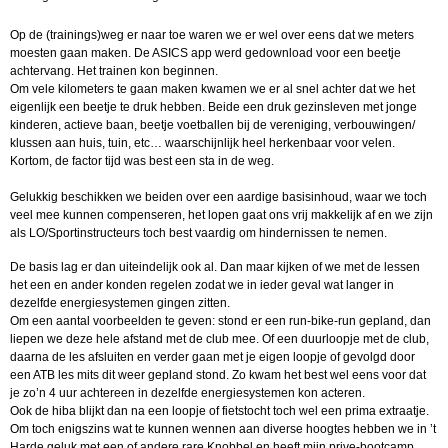
Op de (trainings)weg er naar toe waren we er wel over eens dat we meters
moesten gaan maken. De ASICS app werd gedownload voor een beetje
achtervang. Het trainen kon beginnen.
Om vele kilometers te gaan maken kwamen we er al snel achter dat we het
eigenlijk een beetje te druk hebben. Beide een druk gezinsleven met jonge
kinderen, actieve baan, beetje voetballen bij de vereniging, verbouwingen/
klussen aan huis, tuin, etc… waarschijnlijk heel herkenbaar voor velen.
Kortom, de factor tijd was best een sta in de weg.
Gelukkig beschikken we beiden over een aardige basisinhoud, waar we toch
veel mee kunnen compenseren, het lopen gaat ons vrij makkelijk af en we zijn
als LO/Sportinstructeurs toch best vaardig om hindernissen te nemen.
De basis lag er dan uiteindelijk ook al. Dan maar kijken of we met de lessen
het een en ander konden regelen zodat we in ieder geval wat langer in
dezelfde energiesystemen gingen zitten.
Om een aantal voorbeelden te geven: stond er een run-bike-run gepland, dan
liepen we deze hele afstand met de club mee. Of een duurloopje met de club,
daarna de les afsluiten en verder gaan met je eigen loopje of gevolgd door
een ATB les mits dit weer gepland stond. Zo kwam het best wel eens voor dat
je zo’n 4 uur achtereen in dezelfde energiesystemen kon acteren.
Ook de hiba blijkt dan na een loopje of fietstocht toch wel een prima extraatje.
Om toch enigszins wat te kunnen wennen aan diverse hoogtes hebben we in ’t
Harde geluk met een of andere rare Knobbel en heeft mijn prive-bootcamp