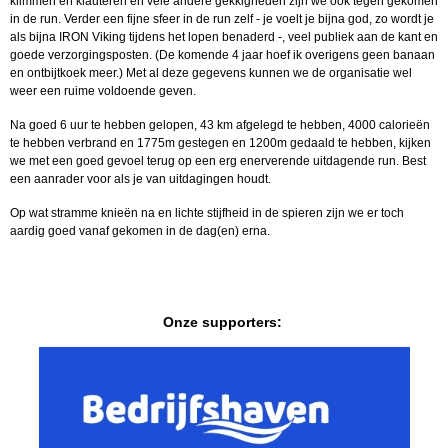
klimmen en klauteren en vele andere gekkigheden zijn we ook tegen gekomen
in de run. Verder een fijne sfeer in de run zelf - je voelt je bijna god, zo wordt je
als bijna IRON Viking tijdens het lopen benaderd -, veel publiek aan de kant en
goede verzorgingsposten. (De komende 4 jaar hoef ik overigens geen banaan
en ontbijtkoek meer.) Met al deze gegevens kunnen we de organisatie wel
weer een ruime voldoende geven.
Na goed 6 uur te hebben gelopen, 43 km afgelegd te hebben, 4000 calorieën
te hebben verbrand en 1775m gestegen en 1200m gedaald te hebben, kijken
we met een goed gevoel terug op een erg enerverende uitdagende run. Best
een aanrader voor als je van uitdagingen houdt.
Op wat stramme knieën na en lichte stijfheid in de spieren zijn we er toch
aardig goed vanaf gekomen in de dag(en) erna.
Onze supporters: