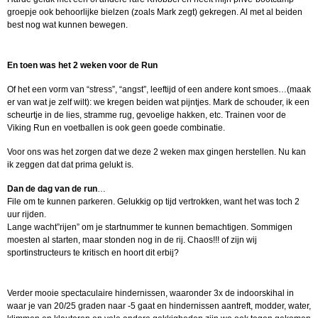
groepje ook behoorlijke bielzen (zoals Mark zegt) gekregen. Al met al beiden
best nog wat kunnen bewegen.
En toen was het 2 weken voor de Run
Of het een vorm van “stress”, “angst”, leeftijd of een andere kont smoes…(maak
er van wat je zelf wilt): we kregen beiden wat pijntjes. Mark de schouder, ik een
scheurtje in de lies, stramme rug, gevoelige hakken, etc. Trainen voor de
Viking Run en voetballen is ook geen goede combinatie.
Voor ons was het zorgen dat we deze 2 weken max gingen herstellen. Nu kan
ik zeggen dat dat prima gelukt is.
Dan de dag van de run
…
File om te kunnen parkeren. Gelukkig op tijd vertrokken, want het was toch 2
uur rijden.
Lange wacht”rijen” om je startnummer te kunnen bemachtigen. Sommigen
moesten al starten, maar stonden nog in de rij. Chaos!!! of zijn wij
sportinstructeurs te kritisch en hoort dit erbij?
Verder mooie spectaculaire hindernissen, waaronder 3x de indoorskihal in
waar je van 20/25 graden naar -5 gaat en hindernissen aantreft, modder, water,