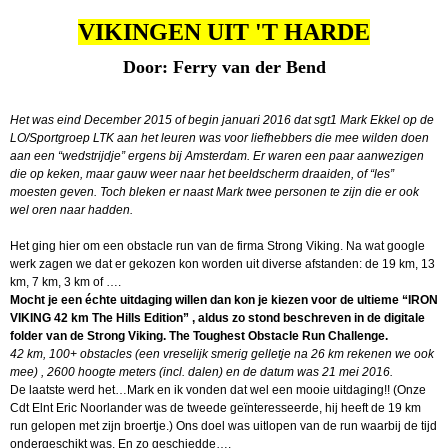
VIKINGEN UIT 'T HARDE
Door: Ferry van der Bend
Het was eind December 2015 of begin januari 2016 dat sgt1 Mark Ekkel op de
LO/Sportgroep LTK aan het leuren was voor liefhebbers die mee wilden doen
aan een “wedstrijdje” ergens bij Amsterdam. Er waren een paar aanwezigen
die op keken, maar gauw weer naar het beeldscherm draaiden, of “les”
moesten geven. Toch bleken er naast Mark twee personen te zijn die er ook
wel oren naar hadden.
Het ging hier om een obstacle run van de firma Strong Viking. Na wat google
werk zagen we dat er gekozen kon worden uit diverse afstanden: de 19 km, 13
km, 7 km, 3 km of ….
Mocht je een échte uitdaging willen dan kon je kiezen voor de ultieme “IRON
VIKING 42 km The Hills Edition” , aldus zo stond beschreven in de digitale
folder van de Strong Viking. The Toughest Obstacle Run Challenge.
42 km, 100+ obstacles (een vreselijk smerig gelletje na 26 km rekenen we ook
mee) , 2600 hoogte meters (incl. dalen) en de datum was 21 mei 2016.
De laatste werd het…Mark en ik vonden dat wel een mooie uitdaging!! (Onze
Cdt Elnt Eric Noorlander was de tweede geïnteresseerde, hij heeft de 19 km
run gelopen met zijn broertje.) Ons doel was uitlopen van de run waarbij de tijd
ondergeschikt was. En zo geschiedde….