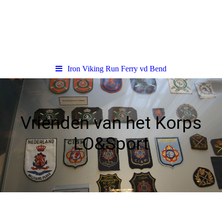
Iron Viking Run Ferry vd Bend
Vrienden van het Korps
LO&Sport