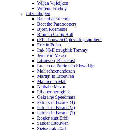
Wiljan Vijfeijken
William Frieling
Uitzendingen
Bas missie-record
Beat the Paratroopers
Bjorn Roemenie
Bram in Camp Bull
eFP Litouwen Oplevering sporttent
Eric in Polen
Irak NMI terugblik Tommy
Jenine in Mazar
Litouwen, Rick Post
Luc en de Patriots in Slowakije
Mali schoenendozen
Martijn in Litouwen
Maurice in Mali
Nathalie Mazar
Libanon terugblik
Oekraine Speedmars
Patrick in Bosnië (1)
Patrick in Bosnië (2)
Patrick in Bosnië (3)
Rogier sluit Erbil
Sander Litouwen
Sietse Irak 2021