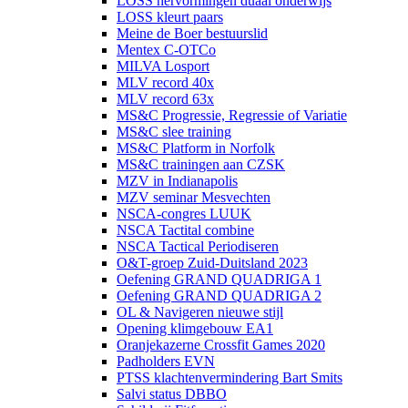
LOSS hervormingen duaal onderwijs
LOSS kleurt paars
Meine de Boer bestuurslid
Mentex C-OTCo
MILVA Losport
MLV record 40x
MLV record 63x
MS&C Progressie, Regressie of Variatie
MS&C slee training
MS&C Platform in Norfolk
MS&C trainingen aan CZSK
MZV in Indianapolis
MZV seminar Mesvechten
NSCA-congres LUUK
NSCA Tactital combine
NSCA Tactical Periodiseren
O&T-groep Zuid-Duitsland 2023
Oefening GRAND QUADRIGA 1
Oefening GRAND QUADRIGA 2
OL & Navigeren nieuwe stijl
Opening klimgebouw EA1
Oranjekazerne Crossfit Games 2020
Padholders EVN
PTSS klachtenvermindering Bart Smits
Salvi status DBBO