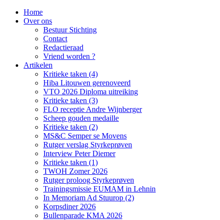
Home
Over ons
Bestuur Stichting
Contact
Redactieraad
Vriend worden ?
Artikelen
Kritieke taken (4)
Hiba Litouwen gerenoveerd
VTO 2026 Diploma uitreiking
Kritieke taken (3)
FLO receptie Andre Wijnberger
Scheep gouden medaille
Kritieke taken (2)
MS&C Semper se Movens
Rutger verslag Styrkeprøven
Interview Peter Diemer
Kritieke taken (1)
TWOH Zomer 2026
Rutger proloog Styrkeprøven
Trainingsmissie EUMAM in Lehnin
In Memoriam Ad Stuurop (2)
Korpsdiner 2026
Bullenparade KMA 2026