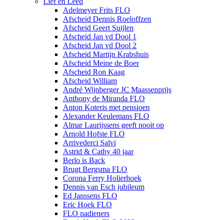
Lief en Leed
Adelmeyer Frits FLO
Afscheid Dennis Roeloffzen
Afscheid Geert Suijlen
Afscheid Jan vd Dool 1
Afscheid Jan vd Dool 2
Afscheid Martijn Krabshuis
Afscheid Meine de Boer
Afscheid Ron Kaag
Afscheid William
André Wijnberger JC Maassenprijs
Anthony de Miranda FLO
Anton Koteris met pensioen
Alexander Keulemans FLO
Almar Laurijssens geeft nooit op
Arnold Hofste FLO
Arrivederci Salvi
Astrid & Cathy 40 jaar
Berlo is Back
Brugt Bergsma FLO
Corona Ferry Holierhoek
Dennis van Esch jubileum
Ed Janssens FLO
Eric Hoek FLO
FLO nadieners