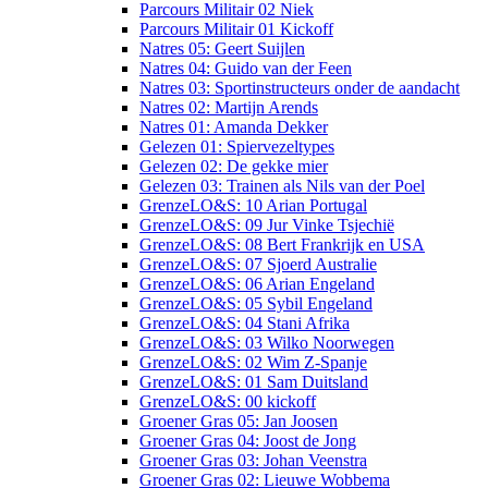
Parcours Militair 02 Niek
Parcours Militair 01 Kickoff
Natres 05: Geert Suijlen
Natres 04: Guido van der Feen
Natres 03: Sportinstructeurs onder de aandacht
Natres 02: Martijn Arends
Natres 01: Amanda Dekker
Gelezen 01: Spiervezeltypes
Gelezen 02: De gekke mier
Gelezen 03: Trainen als Nils van der Poel
GrenzeLO&S: 10 Arian Portugal
GrenzeLO&S: 09 Jur Vinke Tsjechië
GrenzeLO&S: 08 Bert Frankrijk en USA
GrenzeLO&S: 07 Sjoerd Australie
GrenzeLO&S: 06 Arian Engeland
GrenzeLO&S: 05 Sybil Engeland
GrenzeLO&S: 04 Stani Afrika
GrenzeLO&S: 03 Wilko Noorwegen
GrenzeLO&S: 02 Wim Z-Spanje
GrenzeLO&S: 01 Sam Duitsland
GrenzeLO&S: 00 kickoff
Groener Gras 05: Jan Joosen
Groener Gras 04: Joost de Jong
Groener Gras 03: Johan Veenstra
Groener Gras 02: Lieuwe Wobbema