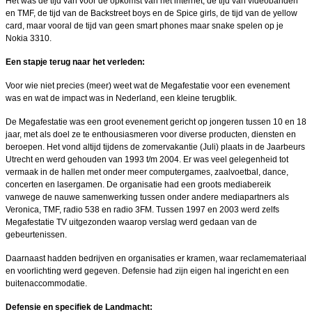
Het was de tijd van vóór de opkomst van het internet, de tijd van videobanden
en TMF, de tijd van de Backstreet boys en de Spice girls, de tijd van de yellow
card, maar vooral de tijd van geen smart phones maar snake spelen op je
Nokia 3310.
Een stapje terug naar het verleden:
Voor wie niet precies (meer) weet wat de Megafestatie voor een evenement
was en wat de impact was in Nederland, een kleine terugblik.
De Megafestatie was een groot evenement gericht op jongeren tussen 10 en 18
jaar, met als doel ze te enthousiasmeren voor diverse producten, diensten en
beroepen. Het vond altijd tijdens de zomervakantie (Juli) plaats in de Jaarbeurs
Utrecht en werd gehouden van 1993 t/m 2004. Er was veel gelegenheid tot
vermaak in de hallen met onder meer computergames, zaalvoetbal, dance,
concerten en lasergamen. De organisatie had een groots mediabereik
vanwege de nauwe samenwerking tussen onder andere mediapartners als
Veronica, TMF, radio 538 en radio 3FM. Tussen 1997 en 2003 werd zelfs
Megafestatie TV uitgezonden waarop verslag werd gedaan van de
gebeurtenissen.
Daarnaast hadden bedrijven en organisaties er kramen, waar reclamemateriaal
en voorlichting werd gegeven. Defensie had zijn eigen hal ingericht en een
buitenaccommodatie.
Defensie en specifiek de Landmacht: