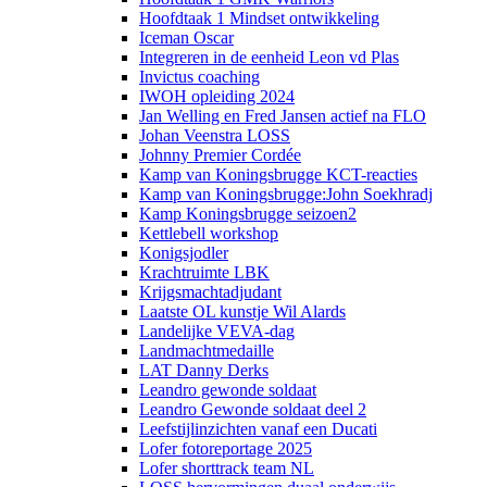
Hoofdtaak 1 Mindset ontwikkeling
Iceman Oscar
Integreren in de eenheid Leon vd Plas
Invictus coaching
IWOH opleiding 2024
Jan Welling en Fred Jansen actief na FLO
Johan Veenstra LOSS
Johnny Premier Cordée
Kamp van Koningsbrugge KCT-reacties
Kamp van Koningsbrugge:John Soekhradj
Kamp Koningsbrugge seizoen2
Kettlebell workshop
Konigsjodler
Krachtruimte LBK
Krijgsmachtadjudant
Laatste OL kunstje Wil Alards
Landelijke VEVA-dag
Landmachtmedaille
LAT Danny Derks
Leandro gewonde soldaat
Leandro Gewonde soldaat deel 2
Leefstijlinzichten vanaf een Ducati
Lofer fotoreportage 2025
Lofer shorttrack team NL