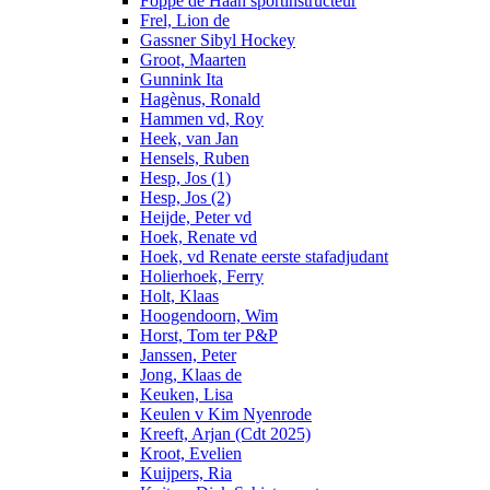
Foppe de Haan sportinstructeur
Frel, Lion de
Gassner Sibyl Hockey
Groot, Maarten
Gunnink Ita
Hagènus, Ronald
Hammen vd, Roy
Heek, van Jan
Hensels, Ruben
Hesp, Jos (1)
Hesp, Jos (2)
Heijde, Peter vd
Hoek, Renate vd
Hoek, vd Renate eerste stafadjudant
Holierhoek, Ferry
Holt, Klaas
Hoogendoorn, Wim
Horst, Tom ter P&P
Janssen, Peter
Jong, Klaas de
Keuken, Lisa
Keulen v Kim Nyenrode
Kreeft, Arjan (Cdt 2025)
Kroot, Evelien
Kuijpers, Ria