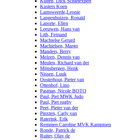
Kuiten, Dick Schietexpert
Kusters Koen
Lamsweerde,Leonie
Langenhuizen, Ronald
Laporte, Ellen
Leeuwen, Hans van
Lith, Fernand
Machielse Gerard
Machielsen, Margo
Manders, Berry
Melzen, Dennis van
Meulen, Richard van der
Mijnsbergen, Henk
Nissen, Luuk
Oosterhout, Pieter van
Ottenhof, Lino
Pasman, Nicole BOTO
Paul, Piet MWK Judo
Paul, Piet rugby
Peet, Pieter van der
Pinxten, Carly van
Raterink, Erik
Remmen Caroline MVK Kampioen
Ronde, Patrick de
Ruiter, Olav de