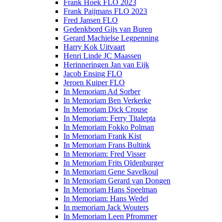
Frank Hoek FLO 2023
Frank Paijmans FLO 2023
Fred Jansen FLO
Gedenkbord Gijs van Buren
Gerard Machielse Legpenning
Harry Kok Uitvaart
Henri Linde JC Maassen
Herinneringen Jan van Eijk
Jacob Ensing FLO
Jeroen Kuiper FLO
In Memoriam Ad Sorber
In Memoriam Ben Verkerke
In Memoriam Dick Crouse
In Memoriam: Ferry Titalepta
In Memoriam Fokko Polman
In Memoriam Frank Kist
In Memoriam Frans Bultink
In Memoriam: Fred Visser
In Memoriam Frits Oldenburger
In Memoriam Gene Savelkoul
In Memoriam Gerard van Dongen
In Memoriam Hans Speelman
In Memoriam: Hans Wedel
In memoriam Jack Wouters
In Memoriam Leen Pfrommer