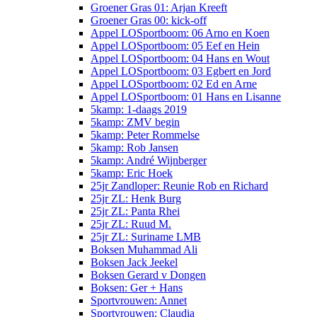
Groener Gras 01: Arjan Kreeft
Groener Gras 00: kick-off
Appel LOSportboom: 06 Arno en Koen
Appel LOSportboom: 05 Eef en Hein
Appel LOSportboom: 04 Hans en Wout
Appel LOSportboom: 03 Egbert en Jord
Appel LOSportboom: 02 Ed en Arne
Appel LOSportboom: 01 Hans en Lisanne
5kamp: 1-daags 2019
5kamp: ZMV begin
5kamp: Peter Rommelse
5kamp: Rob Jansen
5kamp: André Wijnberger
5kamp: Eric Hoek
25jr Zandloper: Reunie Rob en Richard
25jr ZL: Henk Burg
25jr ZL: Panta Rhei
25jr ZL: Ruud M.
25jr ZL: Suriname LMB
Boksen Muhammad Ali
Boksen Jack Jeekel
Boksen Gerard v Dongen
Boksen: Ger + Hans
Sportvrouwen: Annet
Sportvrouwen: Claudia