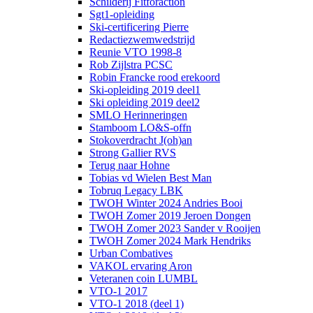
Schilderij Fitforaction
Sgt1-opleiding
Ski-certificering Pierre
Redactiezwemwedstrijd
Reunie VTO 1998-8
Rob Zijlstra PCSC
Robin Francke rood erekoord
Ski-opleiding 2019 deel1
Ski opleiding 2019 deel2
SMLO Herinneringen
Stamboom LO&S-offn
Stokoverdracht J(oh)an
Strong Gallier RVS
Terug naar Hohne
Tobias vd Wielen Best Man
Tobruq Legacy LBK
TWOH Winter 2024 Andries Booi
TWOH Zomer 2019 Jeroen Dongen
TWOH Zomer 2023 Sander v Rooijen
TWOH Zomer 2024 Mark Hendriks
Urban Combatives
VAKOL ervaring Aron
Veteranen coin LUMBL
VTO-1 2017
VTO-1 2018 (deel 1)