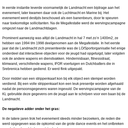
In eerste instantie leverde voornamelijk de Landmacht een bijdrage aan het
evenement, later kwamen daar ook de Luchtmacht en Marine bij. Het
evenement werd destijds beschouwd als een banenbeurs, door te speuren
naar toekomstige sollicitanten. Na de Megafestatie werd de wervingscampagne
omgezet naar de Landmachtdagen.
Prominent aanwezig was altijd de Landmacht in hal 7 met zo’n 1400m2, ze
hebben van 1994 t/m 1998 deelgenomen aan de Megafestatie. In het eerste
jaar dat de Landmacht zich presenteerde was de LO/Sportorganisatie het enige
onderdeel dat interactieve objecten voor de jeugd had opgetuigd, later volgden
ook de andere wapens en dienstvakken. Hindernisbaan, fitnessstraat,
klimwand, verschillende wapens, IFOR voertuigen en Dutchbatters die in
Srebrenica hebben gediend. Er werd flink uitgepakt.
Door middel van een strippenkaart kon bij elk object een stempel worden
verdiend. Bij een volle strippenkaart kon een leuk presentje worden afgehaald
nadat de persoonsgegevens waren ingevuld. De wervingscampagne van de
KL gebruikte deze gegevens om de jeugd aan te schrijven voor een baan bij de
Landmacht.
De negatieve adder onder het gras:
In de latere jaren trok het evenement steeds minder bezoekers, de reden die
werd opgegeven was de opkomst van de grote dance events en het ontbreken