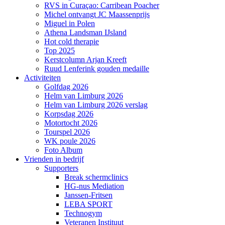
RVS in Curaçao: Carribean Poacher
Michel ontvangt JC Maassenprijs
Miguel in Polen
Athena Landsman IJsland
Hot cold therapie
Top 2025
Kerstcolumn Arjan Kreeft
Ruud Lenferink gouden medaille
Activiteiten
Golfdag 2026
Helm van Limburg 2026
Helm van Limburg 2026 verslag
Korpsdag 2026
Motortocht 2026
Tourspel 2026
WK poule 2026
Foto Album
Vrienden in bedrijf
Supporters
Break schermclinics
HG-nus Mediation
Janssen-Fritsen
LEBA SPORT
Technogym
Veteranen Instituut