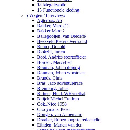
14 Megafestatie
15 Functionele kleding
5 Vragen / Interviews
Agterbos, Ab
Bakker, Marc (1)
Bakker Marc 2
Ballegooijen, van Diederik
Beekveld Pieter Overtraind
Berner, Donald
Blokzijl, Jurjen
Booi, Andries sportofficier
Borden, Marcel vd
Bouman, Johan doping
Bouman, Johan worstelen
Brands, Chris
Bras, Jaco adventurerace
Breinburg, Julius
Buimer, Henk WKvoetbal
Buijck Michel Trailrun
Cok,,Nico 1958
Crooymans, Peter
Dongen, van Annemarie
Draaijer, Ruben jongste redactielid
Eijnden, Marien van den