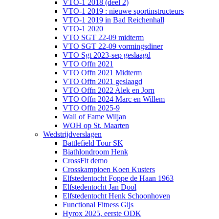
VTO-1 2018 (deel 2)
VTO-1 2019 : nieuwe sportinstructeurs
VTO-1 2019 in Bad Reichenhall
VTO-1 2020
VTO SGT 22-09 midterm
VTO SGT 22-09 vormingsdiner
VTO Sgt 2023-sep geslaagd
VTO Offn 2021
VTO Offn 2021 Midterm
VTO Offn 2021 geslaagd
VTO Offn 2022 Alek en Jorn
VTO Offn 2024 Marc en Willem
VTO Offn 2025-9
Wall of Fame Wiljan
WOH op St. Maarten
Wedstrijdverslagen
Battlefield Tour SK
Biathlondroom Henk
CrossFit demo
Crosskampioen Koen Kusters
Elfstedentocht Foppe de Haan 1963
Elfstedentocht Jan Dool
Elfstedentocht Henk Schoonhoven
Functional Fitness Gijs
Hyrox 2025, eerste ODK