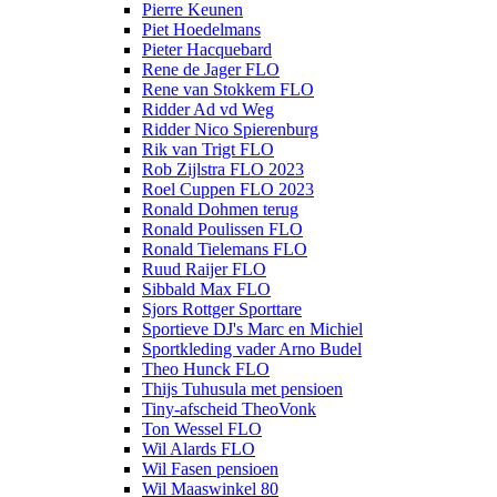
Pierre Keunen
Piet Hoedelmans
Pieter Hacquebard
Rene de Jager FLO
Rene van Stokkem FLO
Ridder Ad vd Weg
Ridder Nico Spierenburg
Rik van Trigt FLO
Rob Zijlstra FLO 2023
Roel Cuppen FLO 2023
Ronald Dohmen terug
Ronald Poulissen FLO
Ronald Tielemans FLO
Ruud Raijer FLO
Sibbald Max FLO
Sjors Rottger Sporttare
Sportieve DJ's Marc en Michiel
Sportkleding vader Arno Budel
Theo Hunck FLO
Thijs Tuhusula met pensioen
Tiny-afscheid TheoVonk
Ton Wessel FLO
Wil Alards FLO
Wil Fasen pensioen
Wil Maaswinkel 80