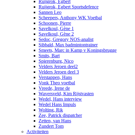
Ruijgrok, Egbert
Ruijgrok, Egbert Sportsdefence
Sannen Leo
Scheepers, Anthony WK Voetbal
Schoonen, Pierre
Savelkoul, Gène 1
Savelkoul, Gène 2
Sedoc, Gregory NOS-analist
Sibbald, Max badmintontrainer
Smeets, Marc in Kamp v Koningsbrugge
Smits, Bart
Spierenburg, Nico
Velders Jeroen deel2
Velders Jeroen deel 3
Verstappen, Hans
Vonk Theo voetbal
Vreede, Irene de
Waversveld, Kim Rijstvasten
Wedel, Hans interview
Wedel Hans Impuls
Wolting, Rik
Zee, Patrick dispatcher
Zetten, van Hans
Zundert Tom
Activiteiten