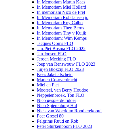
In Memoriam Martin Kaas
In Memoriam Miel Hollard
In memoriam Nico de Frel
In Memoriam Rob Jansen jr.
In Memoriam Roy Calbo
In Memoriam Theo Berns
In Memoriam Tiny v Kuijk
In Memoriam: Wim Kemps
Jacques Ooms FLO
Jan-Piet Bosma FLO 2022
Jan Joosen FLO
Jeroen Mecking FLO
Joep van Renswouw FLO 2023
Jurjen Blokzijl FLO 2023
Kees Jaket afscheid
Marien Co-overdracht
Miel en Piet
Moorsel, van Berry Houdoe
Neppelenbroek, Ton FLO
Nico gespierde ridder
Nico Spierenburg Hal
Niels van Woerkum Rood erekoord
Peer Gresel 80
Pelgrims Ruud en Rob
Peter Sturkenboom FLO 2023