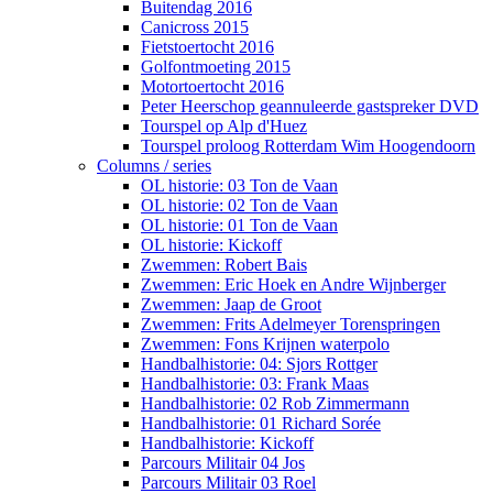
Buitendag 2016
Canicross 2015
Fietstoertocht 2016
Golfontmoeting 2015
Motortoertocht 2016
Peter Heerschop geannuleerde gastspreker DVD
Tourspel op Alp d'Huez
Tourspel proloog Rotterdam Wim Hoogendoorn
Columns / series
OL historie: 03 Ton de Vaan
OL historie: 02 Ton de Vaan
OL historie: 01 Ton de Vaan
OL historie: Kickoff
Zwemmen: Robert Bais
Zwemmen: Eric Hoek en Andre Wijnberger
Zwemmen: Jaap de Groot
Zwemmen: Frits Adelmeyer Torenspringen
Zwemmen: Fons Krijnen waterpolo
Handbalhistorie: 04: Sjors Rottger
Handbalhistorie: 03: Frank Maas
Handbalhistorie: 02 Rob Zimmermann
Handbalhistorie: 01 Richard Sorée
Handbalhistorie: Kickoff
Parcours Militair 04 Jos
Parcours Militair 03 Roel