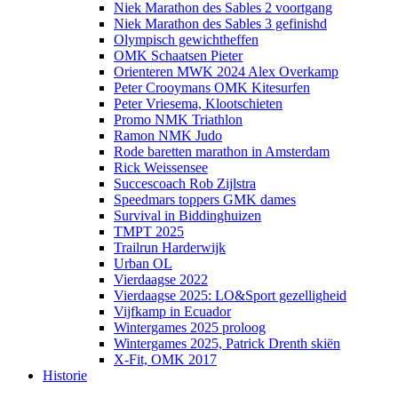
Niek Marathon des Sables 2 voortgang
Niek Marathon des Sables 3 gefinishd
Olympisch gewichtheffen
OMK Schaatsen Pieter
Orienteren MWK 2024 Alex Overkamp
Peter Crooymans OMK Kitesurfen
Peter Vriesema, Klootschieten
Promo NMK Triathlon
Ramon NMK Judo
Rode baretten marathon in Amsterdam
Rick Weissensee
Succescoach Rob Zijlstra
Speedmars toppers GMK dames
Survival in Biddinghuizen
TMPT 2025
Trailrun Harderwijk
Urban OL
Vierdaagse 2022
Vierdaagse 2025: LO&Sport gezelligheid
Vijfkamp in Ecuador
Wintergames 2025 proloog
Wintergames 2025, Patrick Drenth skiën
X-Fit, OMK 2017
Historie