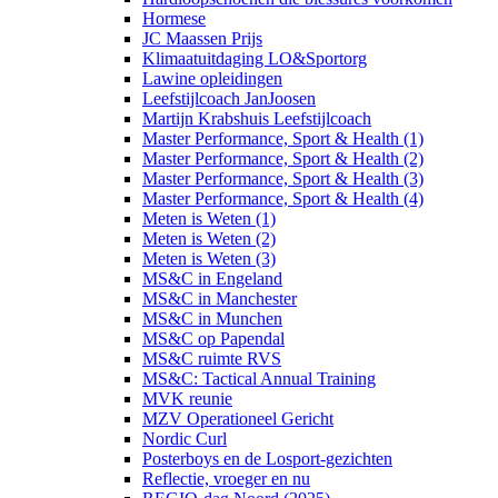
Hormese
JC Maassen Prijs
Klimaatuitdaging LO&Sportorg
Lawine opleidingen
Leefstijlcoach JanJoosen
Martijn Krabshuis Leefstijlcoach
Master Performance, Sport & Health (1)
Master Performance, Sport & Health (2)
Master Performance, Sport & Health (3)
Master Performance, Sport & Health (4)
Meten is Weten (1)
Meten is Weten (2)
Meten is Weten (3)
MS&C in Engeland
MS&C in Manchester
MS&C in Munchen
MS&C op Papendal
MS&C ruimte RVS
MS&C: Tactical Annual Training
MVK reunie
MZV Operationeel Gericht
Nordic Curl
Posterboys en de Losport-gezichten
Reflectie, vroeger en nu