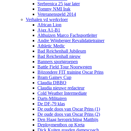
Srebrenica 25 jaar later
Tommy NMI Irak
Veteranenspeld 2014
Verhalen vd werkvloer
African Lion
Ajax A1-B1
Althuizen Marco Fachsportleiter
Andre Wijnberger Revalidatietrainer
Athletic Medic
Bad Reichenhall Jubileum
Bad Reichenhall nieuw
Banners sportgroepen
Battle Field Tour Noorwegen
Bijzondere FIT training Oscar Prins
Bram Gainey Cup
Claudia DBBO
Claudia nieuwe redacteur
Cold Weather Intermediate
Darts-Militairen
De DF-79 klas
De oude doos van Oscar Prins (1)
De oude doos van Oscar Prins (2)
Den Haag heroprichting Matthijs
Deploymentbox op Kreta
Dick Kuiten gouden damescoach