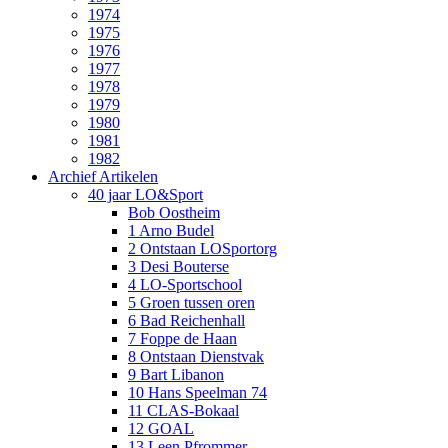
1974
1975
1976
1977
1978
1979
1980
1981
1982
Archief Artikelen
40 jaar LO&Sport
Bob Oostheim
1 Arno Budel
2 Ontstaan LOSportorg
3 Desi Bouterse
4 LO-Sportschool
5 Groen tussen oren
6 Bad Reichenhall
7 Foppe de Haan
8 Ontstaan Dienstvak
9 Bart Libanon
10 Hans Speelman 74
11 CLAS-Bokaal
12 GOAL
13 Leen Pfrommer