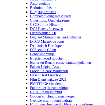
Autoregulatie
Badminton historie
Burgersportinstr's
Combathouding met Airsoft
Crossfitbox Oranjekazerne
CSCS Luuk Nissen
DGI Hans v Leeuwen
Dienstvaklied 2.0
Digitaal Museum en Traditiekamer
DTCS Marnix de Jong
Dynamisch Hardlopen
DTL en de Chain
Eenheidsdrankje
Effecten koud douchen
Esther en Renate eerste damesadjudanten
Falcon Legion Assen
Fascia Release Workshop
FIGHT test Oirschot
Film Dienstvakdag 2021
FMOTP Geschiedenis
Foamroller, hersteltraining
GOAL in blessuretijd
Gooien en Handgranaatwerpen
Grensoverschrijdend gedrag
Hardloopschoenen die blessures voorkomen