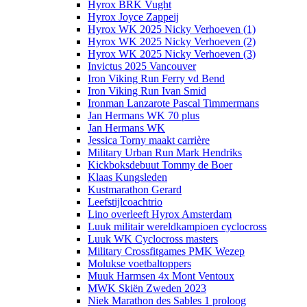
Hyrox BRK Vught
Hyrox Joyce Zappeij
Hyrox WK 2025 Nicky Verhoeven (1)
Hyrox WK 2025 Nicky Verhoeven (2)
Hyrox WK 2025 Nicky Verhoeven (3)
Invictus 2025 Vancouver
Iron Viking Run Ferry vd Bend
Iron Viking Run Ivan Smid
Ironman Lanzarote Pascal Timmermans
Jan Hermans WK 70 plus
Jan Hermans WK
Jessica Torny maakt carrière
Military Urban Run Mark Hendriks
Kickboksdebuut Tommy de Boer
Klaas Kungsleden
Kustmarathon Gerard
Leefstijlcoachtrio
Lino overleeft Hyrox Amsterdam
Luuk militair wereldkampioen cyclocross
Luuk WK Cyclocross masters
Military Crossfitgames PMK Wezep
Molukse voetbaltoppers
Muuk Harmsen 4x Mont Ventoux
MWK Skiën Zweden 2023
Niek Marathon des Sables 1 proloog