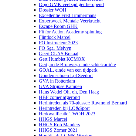
Dojo GMK veelzijdiger heropend
Dossier WOH
Excellentie Fred Timmermans
Expertweek Mentale Veerkracht
Escape Room GHK
Fit for Action Academy spinning
Flintlock Marcel
FO Instructeur 2023
FO Sgt1 Melvyn
Geert CLAS Bokaal
Gert Humblet KCMOX
Gertjan de Brouwer, einde schietcarrière
GOAL, einde van een tijdperk
Gouden schoen Lpl Seedorf
GVA in Rotterdam
GVA Strijpse Kampen
Hans Wedel Oh, oh, Den Haag
HBF zomer afgerond
Herintreden als 70-plusser: Raymond Bernard
Herintreden bij LO&Sport
Herkwalificatie TWOH 2023
HHGS Marcel
HHGS Rob Manders
HHGS Zomer 2021
Hoofdtaak 1 GMK Warriors