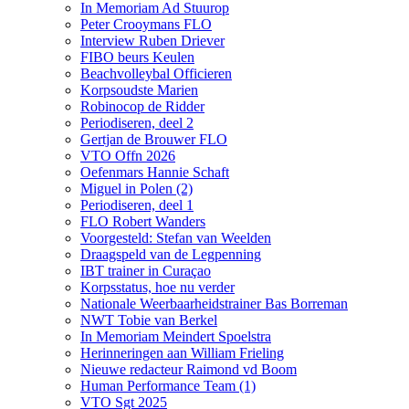
In Memoriam Ad Stuurop
Peter Crooymans FLO
Interview Ruben Driever
FIBO beurs Keulen
Beachvolleybal Officieren
Korpsoudste Marien
Robinocop de Ridder
Periodiseren, deel 2
Gertjan de Brouwer FLO
VTO Offn 2026
Oefenmars Hannie Schaft
Miguel in Polen (2)
Periodiseren, deel 1
FLO Robert Wanders
Voorgesteld: Stefan van Weelden
Draagspeld van de Legpenning
IBT trainer in Curaçao
Korpsstatus, hoe nu verder
Nationale Weerbaarheidstrainer Bas Borreman
NWT Tobie van Berkel
In Memoriam Meindert Spoelstra
Herinneringen aan William Frieling
Nieuwe redacteur Raimond vd Boom
Human Performance Team (1)
VTO Sgt 2025