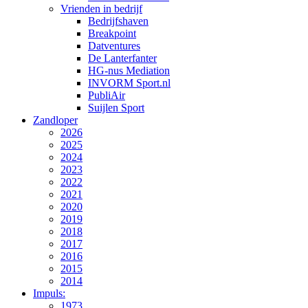
Vrienden in bedrijf
Bedrijfshaven
Breakpoint
Datventures
De Lanterfanter
HG-nus Mediation
INVORM Sport.nl
PubliAir
Suijlen Sport
Zandloper
2026
2025
2024
2023
2022
2021
2020
2019
2018
2017
2016
2015
2014
Impuls:
1973