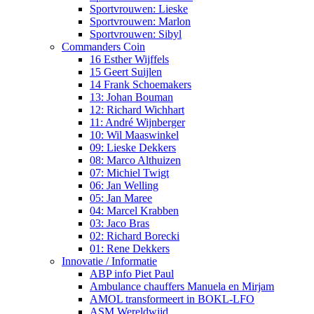
Sportvrouwen: Lieske
Sportvrouwen: Marlon
Sportvrouwen: Sibyl
Commanders Coin
16 Esther Wijffels
15 Geert Suijlen
14 Frank Schoemakers
13: Johan Bouman
12: Richard Wichhart
11: André Wijnberger
10: Wil Maaswinkel
09: Lieske Dekkers
08: Marco Althuizen
07: Michiel Twigt
06: Jan Welling
05: Jan Maree
04: Marcel Krabben
03: Jaco Bras
02: Richard Borecki
01: Rene Dekkers
Innovatie / Informatie
ABP info Piet Paul
Ambulance chauffers Manuela en Mirjam
AMOL transformeert in BOKL-LFO
ASM Wereldwijd