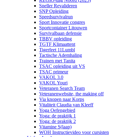
REGIO-dag Noord (2025)
Sneller Revalideren
SNP Opleiding
Speedsurvivalrun
Sport Innovatie congres
Sportcontainer Litouwen
Survivalbaan defensie
TBBV opleiding
TGTF Klimaattent
Tigerfeet 11Lumbl
Tactische Ademhaling
Trainen met Tanita
TSAC opleiding uit VS
TSAC primeur
VAKOL 3.0
VAKOL Youri
Veteranen Search Team
Veteranenwebsite, the making off
Via knopen naar Korps
Vitaliteit Claudia van Kleeff
Yoga Oefengebied
Yoga: de praktijk 1
Yoga: de praktijk 2
Vitamine S(laap)
WOH Instructievideo voor cursisten