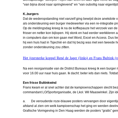
“van bijna dood naar springlevend” en “van oubollig naar eigentijd
Periodiseren, d
K..burgers
Gertjan de Br
Dat de wederopstanding niet vanzelf ging bewijst deze anekdote v
FLO
als ondersteuning een burger medewerker via een re-integratie p
Op de meldingsdag kreeg ik na de koffiepauze het verzoek van de da
VTO Offn 2
frisser en netter kon bijlopen. Hij stonk en had eerder werkkleren 
in computers dan om kon gaan met Word, Excel en Access. Dus liet 
Oefenmars Ha
hij een huis had in Tsjechië en dat hij bezig was met een tweede h
Schaft
zonder ondersteuning zou zitten.
Miguel in Pole
Het ijzersterke koppel René de Jager (links) en Frans Bultink (r
Periodiseren, d
Na een reorganisatie van de District Bureaus kreeg ik een burg
voor 16.00 uur naar huis gaan. Ik dacht: beter iets dan niets. Tot
FLO Robert Wa
Een frisse Bultinkwind
Voorgesteld: S
Frans kwam er al snel achter dat de kampioenschappen slecht bez
van Weeld
commandant LO/Sportorganisatie, de Lkol. Wil Maaswinkel. Zijn i
Draagspeld va
a. De verouderde roze-blauwe posters vervangen door eigentijd
Legpennin
afstand al zien om welk kampioenschap het ging en werden deelne
Grafische Vormgeving in Den Haag werden de posters “gratis” ger
IBT trainer 