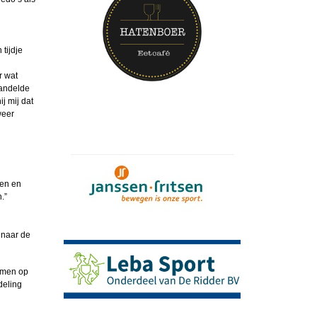
tijdje
r wat
handelde
j mij dat
weer
men en
.”
 naar de
 men op
deling