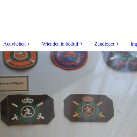
Activiteiten
Vrienden in bedrijf
Zandloper
Imp
 (4)
Golfdag 2026
Supporters
2026
wen
Helm van Limburg
Vrienden in bedrijf
2025
rd
2026
2024
ploma
Helm van Limburg
2026 verslag
2023
 (3)
Korpsdag 2026
2022
Andre
Motortocht 2026
2021
r
Tourspel 2026
2020
den
WK poule 2026
2019