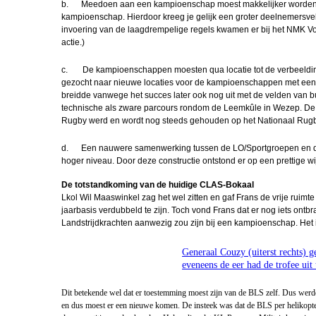
Curaçao
b. Meedoen aan een kampioenschap moest makkelijker worden. G
kampioenschap. Hierdoor kreeg je gelijk een groter deelnemersve
Korpsstatus, h
invoering van de laagdrempelige regels kwamen er bij het NMK Voll
verder
actie.)
Nationale
c. De kampioenschappen moesten qua locatie tot de verbeelding s
Weerbaarheidst
gezocht naar nieuwe locaties voor de kampioenschappen met een 
Bas Borrem
breidde vanwege het succes later ook nog uit met de velden van 
technische als zware parcours rondom de Leemkûle in Wezep. De Sur
NWT Tobie 
Rugby werd en wordt nog steeds gehouden op het Nationaal Rug
Berkel
d. Een nauwere samenwerking tussen de LO/Sportgroepen en de 
In Memori
hoger niveau. Door deze constructie ontstond er op een prettige 
Meindert Spoe
De totstandkoming van de huidige CLAS-Bokaal
Lkol Wil Maaswinkel zag het wel zitten en gaf Frans de vrije ruimt
Herinneringen
jaarbasis verdubbeld te zijn. Toch vond Frans dat er nog iets ontb
William Frie
Landstrijdkrachten aanwezig zou zijn bij een kampioenschap. Het 
Nieuwe redac
Raimond vd 
Generaal Couzy (uiterst rechts) g
eveneens de eer had de trofee uit 
Human Perfor
Team (1)
Dit betekende wel dat er toestemming moest zijn van de BLS zelf. Dus werde
en dus moest er een nieuwe komen. De insteek was dat de BLS per helikopte