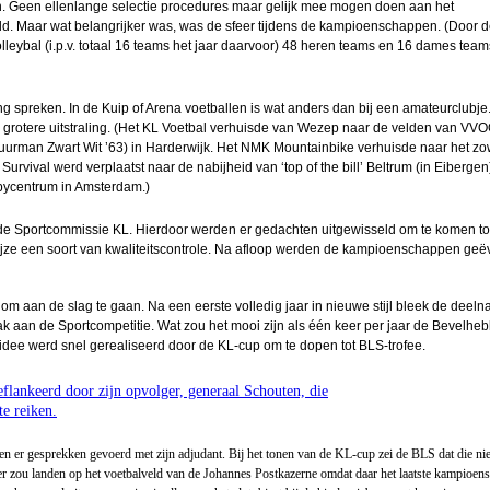
een ellenlange selectie procedures maar gelijk mee mogen doen aan het
ld. Maar wat belangrijker was, was de sfeer tijdens de kampioenschappen. (Door 
oe nu
eybal (i.p.v. totaal 16 teams het jaar daarvoor) 48 heren teams en 16 dames team
preken. In de Kuip of Arena voetballen is wat anders dan bij een amateurclubje
rainer
grotere uitstraling. (Het KL Voetbal verhuisde van Wezep naar de velden van VVO
an
buurman Zwart Wit ’63) in Harderwijk. Het NMK Mountainbike verhuisde naar het zo
vival werd verplaatst naar de nabijheid van ‘top of the bill’ Beltrum (in Eibergen
van
bycentrum in Amsterdam.)
Sportcommissie KL. Hierdoor werden er gedachten uitgewisseld om te komen to
am
wijze een soort van kwaliteitscontrole. Na afloop werden de kampioenschappen geë
lstra
e om aan de slag te gaan. Na een eerste volledig jaar in nieuwe stijl bleek de deel
 aan
rak aan de Sportcompetitie. Wat zou het mooi zijn als één keer per jaar de Bevelheb
ling
idee werd snel gerealiseerd door de KL-cup om te dopen tot BLS-trofee.
teur
Boom
eflankeerd door zijn opvolger, generaal Schouten, die
te reiken.
mance
n er gesprekken gevoerd met zijn adjudant. Bij het tonen van de KL-cup zei de BLS dat die ni
r zou landen op het voetbalveld van de Johannes Postkazerne omdat daar het laatste kampioens