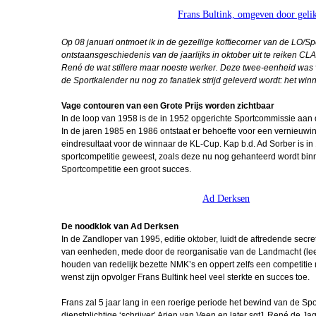
Frans Bultink, omgeven door gelik
Korpsdiner 
Op 08 januari ontmoet ik in de gezellige koffiecorner van de LO/S
Bullenparade
ontstaansgeschiedenis van de jaarlijks in oktober uit te reiken CLA
2026
René de wat stillere maar noeste werker. Deze twee-eenheid was v
de Sportkalender nu nog zo fanatiek strijd geleverd wordt: het wi
In Memoriam
Stuurop
Vage contouren van een Grote Prijs worden zichtbaar
In de loop van 1958 is de in 1952 opgerichte Sportcommissie aa
Peter Crooy
In de jaren 1985 en 1986 ontstaat er behoefte voor een vernieuw
FLO
eindresultaat voor de winnaar de KL-Cup. Kap b.d. Ad Sorber is in
sportcompetitie geweest, zoals deze nu nog gehanteerd wordt bin
Interview R
Sportcompetitie een groot succes.
Driever
Ad Derksen
FIBO beurs K
De noodklok van Ad Derksen
Beachvolley
In de Zandloper van 1995, editie oktober, luidt de aftredende sec
Officiere
van eenheden, mede door de reorganisatie van de Landmacht (lees
houden van redelijk bezette NMK’s en oppert zelfs een competitie
Korpsoudste M
wenst zijn opvolger Frans Bultink heel veel sterkte en succes toe.
Robinocop de 
Frans zal 5 jaar lang in een roerige periode het bewind van de 
dienstplichtige ‘schrijver’ Arjen van Veen en later sgt1 René de Jag