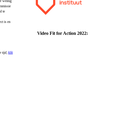
er weinig
ommissie
d te
ct is en
Video Fit for Action 2022:
e tijd,
klik