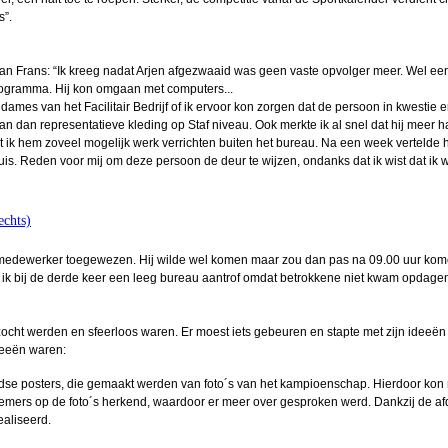
s”.
eel 2
ouwer
an Frans: “Ik kreeg nadat Arjen afgezwaaid was geen vaste opvolger meer. Wel een 
rogramma. Hij kon omgaan met computers...
mes van het Facilitair Bedrijf of ik ervoor kon zorgen dat de persoon in kwestie e
026
aan dan representatieve kleding op Staf niveau. Ook merkte ik al snel dat hij meer 
ik hem zoveel mogelijk werk verrichten buiten het bureau. Na een week vertelde hi
nnie
uis. Reden voor mij om deze persoon de deur te wijzen, ondanks dat ik wist dat ik 
n (2)
echts)
eel 1
er medewerker toegewezen. Hij wilde wel komen maar zou dan pas na 09.00 uur ko
dat ik bij de derde keer een leeg bureau aantrof omdat betrokkene niet kwam opdagen
nders
tefan
ocht werden en sfeerloos waren. Er moest iets gebeuren en stapte met zijn ideeën
en
deeën waren:
n de
se posters, die gemaakt werden van foto´s van het kampioenschap. Hierdoor kon
g
mers op de foto´s herkend, waardoor er meer over gesproken werd. Dankzij de af
ealiseerd.
in