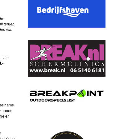
de
 terriër,
jden van
t als
L-
 deelname
d kunnen
tie en
e
redo’s als