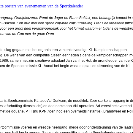
te posters van evenementen van de Sportkalender
2026
portgroep Oranjekazerne René de Jager en Frans Bultink, een belangrijk koppel in 
 KMA
S-Bokaal. Een duo met een ‘good cop/bad cop’ uitstraling: Frans de fanatieke pittbull
oor een groot deel verantwoordelijk voor het format waarom er tijdens de wedstri
nnen van de Cup met de grote Oren.
 Ad
n de slag gegaan met het organiseren van enkelvoudige KL-Kampioenschappen.
mans
ing. De wens van een competitie tussen eenheden tijdens de kampioenschappen me
 1986, samen met zijn creatieve adjudant Jan van het Hof, de grondlegger van de K
nen de Sportcommissie KL. Vanaf het begin was de opzet en uitvoering van de KL-
uben
eulen
bal
retaris Sportcommissie KL, aoo Ad Derksen, de noodklok. Zeer sterke teruggang in
n
: afschaffing dienstplicht) en deelname aan VN-operaties. Ad vreest het overein
 met de douane, PTT (nu KPN, toen nog een overheidsinstantie), Brandweer en Poli
arien
Ridder
Sportcommissie voeren en weet de neergang, mede door ondersteuning van de laatst
er, een halt toe te roepen. Sterker, de competitie vanaf de Sportkalender verdient c