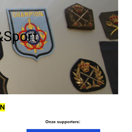
Uitzendingen
1981
Verhalen vd
1982
werkvloer
&Sport
Wedstrijdverslagen
EN
Onze supporters: