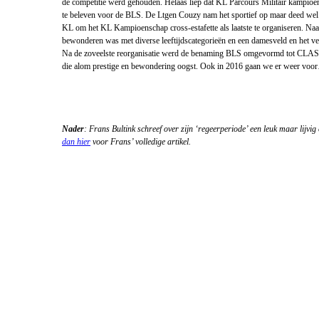
VTO Sgt 2
de competitie werd gehouden. Helaas liep dat KL Parcours Militair kampioens
te beleven voor de BLS. De Ltgen Couzy nam het sportief op maar deed wel
KL om het KL Kampioenschap cross-estafette als laatste te organiseren. Naa
RVS in Cura
bewonderen was met diverse leeftijdscategorieën en een damesveld en het v
Carribean Poa
Na de zoveelste reorganisatie werd de benaming BLS omgevormd tot CLAS en
die alom prestige en bewondering oogst. Ook in 2016 gaan we er weer voo
Michel ontvan
Maassenpri
Miguel in Po
Nader
: Frans Bultink schreef over zijn ‘regeerperiode’ een leuk maar lijvig 
Athena Land
dan hier
voor Frans’ volledige artikel.
IJsland
Hot cold ther
Top 2025
Kerstcolumn 
Kreeft
Ruud Lenfer
gouden medai