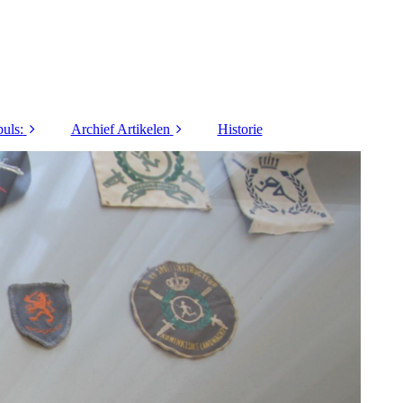
uls:
Archief Artikelen
Historie
1973
40 jaar LO&Sport
1974
5 Vragen / Interviews
1975
Activiteiten
1976
Columns / series
1977
Commanders Coin
1978
Innovatie / Informatie
1979
Lief en Leed
1980