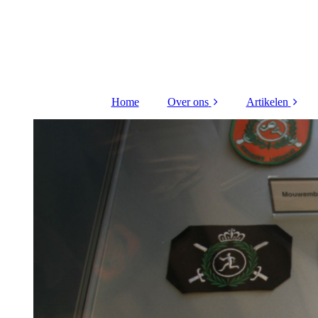
Home
Over ons
Artikelen
Bestuur Stichting
Kritieke taken
Contact
Hiba Litou
gerenovee
Redactieraad
VTO 2026 Di
uitreiking
Vriend worden ?
Kritieke taken
FLO receptie 
Wijnberge
Scheep gou
medaille