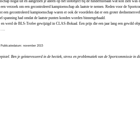
025
chap nogal uit en aangezien je alleen op het slotobject bij de hindernisbaan wat kon zien was 
 een verzoek om een gecontroleerd kampioenschap als laatste te nemen. Reden voor de Sportc
st een gecontroleerd kampioenschap waren er ook de voordelen dat er een groter deelnemersvel
çao:
eel spanning had omdat de laatste punten konden worden binnengehaald.
cher
 werd de BLS-Trofee gewijzigd in CLAS-Bokaal. Een prijs die een jaar lang een gewild obje
r…..
gt JC
js
Publicatiedatum: november 2015
len
epistel. Ben je geïnteresseerd in de hectiek, stress en problematiek van de Sportcommissie in di
sman
apie
Arjan
ink
lle