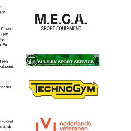
de
s in
. Er werd
G (en
wel
). En
t een
valueerd.
name op
ber der
et voldeed
chap uit