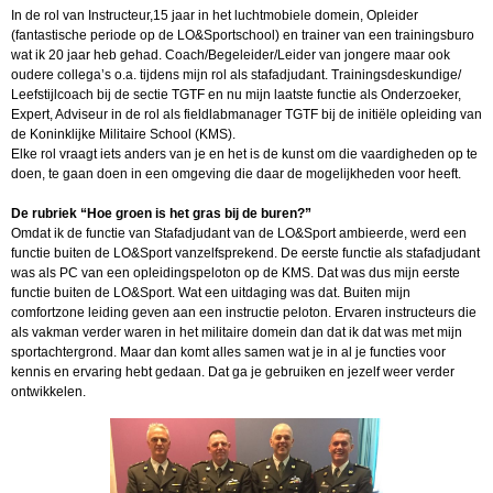
In de rol van Instructeur,15 jaar in het luchtmobiele domein, Opleider
(fantastische periode op de LO&Sportschool) en trainer van een trainingsburo
wat ik 20 jaar heb gehad. Coach/Begeleider/Leider van jongere maar ook
oudere collega’s o.a. tijdens mijn rol als stafadjudant. Trainingsdeskundige/
Leefstijlcoach bij de sectie TGTF en nu mijn laatste functie als Onderzoeker,
Expert, Adviseur in de rol als fieldlabmanager TGTF bij de initiële opleiding van
de Koninklijke Militaire School (KMS).
Elke rol vraagt iets anders van je en het is de kunst om die vaardigheden op te
doen, te gaan doen in een omgeving die daar de mogelijkheden voor heeft.
De rubriek “Hoe groen is het gras bij de buren?”
Omdat ik de functie van Stafadjudant van de LO&Sport ambieerde, werd een
functie buiten de LO&Sport vanzelfsprekend. De eerste functie als stafadjudant
was als PC van een opleidingspeloton op de KMS. Dat was dus mijn eerste
functie buiten de LO&Sport. Wat een uitdaging was dat. Buiten mijn
comfortzone leiding geven aan een instructie peloton. Ervaren instructeurs die
als vakman verder waren in het militaire domein dan dat ik dat was met mijn
sportachtergrond. Maar dan komt alles samen wat je in al je functies voor
kennis en ervaring hebt gedaan. Dat ga je gebruiken en jezelf weer verder
ontwikkelen.