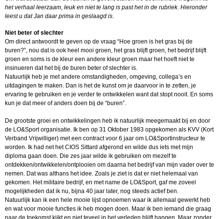
het verhaal leerzaam, leuk en niet te lang is past het in de rubriek. Hieronder
leest u dat Jan daar prima in geslaagd is.
Niet beter of slechter
Om direct antwoordt te geven op de vraag “Hoe groen is het gras bij de
buren?”, nou dat is ook heel mooi groen, het gras blijft groen, het bedrijf blijft
groen en soms is de kleur een andere kleur groen maar het hoeft niet te
insinueren dat het bij de buren beter of slechter is.
Natuurlijk heb je met andere omstandigheden, omgeving, collega’s en
uitdagingen te maken. Dan is het de kunst om je daarvoor in te zetten, je
ervaring te gebruiken en je verder te ontwikkelen want dat stopt nooit. En soms
kun je dat meer of anders doen bij de “buren”.
De grootste groei en ontwikkelingen heb ik natuurlijk meegemaakt bij en door
de LO&Sport organisatie. Ik ben op 31 Oktober 1983 opgekomen als KVV (Kort
Verband Vrijwilliger) met een contract voor 6 jaar om LO&Sportinstructeur te
worden. Ik had net het CIOS Sittard afgerond en wilde dus iets met mijn
diploma gaan doen. Die zes jaar wilde ik gebruiken om mezelf te
ontdekken/ontwikkelen/ontplooien om daarna het bedrijf van mijn vader over te
nemen. Dat was althans het idee. Zoals je ziet is dat er niet helemaal van
gekomen. Het militaire bedrijf, en met name de LO&Sport, gaf me zoveel
mogelijkheden dat ik nu, bijna 40 jaar later, nog steeds actief ben.
Natuurlijk kan ik een hele mooie lijst opnoemen waar ik allemaal gewerkt heb
en wat voor mooie functies ik heb mogen doen. Maar ik ben iemand die graag
naar de toekomst kijkt en niet teveel in het verleden blijft hangen. Maar zonder