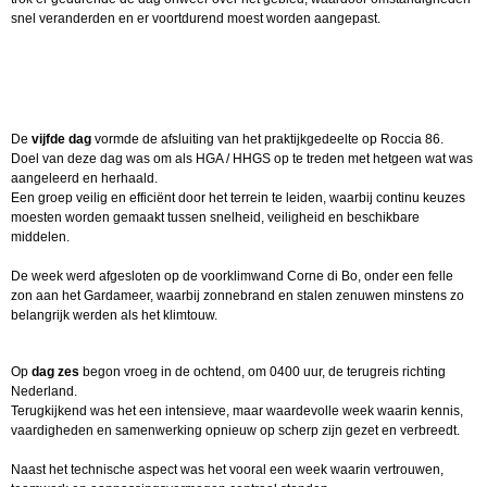
snel veranderden en er voortdurend moest worden aangepast.
De
vijfde dag
vormde de afsluiting van het praktijkgedeelte op Roccia 86.
Doel van deze dag was om als HGA / HHGS op te treden met hetgeen wat was
aangeleerd en herhaald.
Een groep veilig en efficiënt door het terrein te leiden, waarbij continu keuzes
moesten worden gemaakt tussen snelheid, veiligheid en beschikbare
middelen.
De week werd afgesloten op de voorklimwand Corne di Bo, onder een felle
zon aan het Gardameer, waarbij zonnebrand en stalen zenuwen minstens zo
belangrijk werden als het klimtouw.
Op
dag zes
begon vroeg in de ochtend, om 0400 uur, de terugreis richting
Nederland.
Terugkijkend was het een intensieve, maar waardevolle week waarin kennis,
vaardigheden en samenwerking opnieuw op scherp zijn gezet en verbreedt.
Naast het technische aspect was het vooral een week waarin vertrouwen,