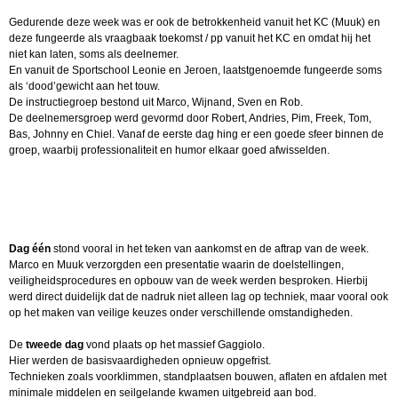
Gedurende deze week was er ook de betrokkenheid vanuit het KC (Muuk) en
deze fungeerde als vraagbaak toekomst / pp vanuit het KC en omdat hij het
niet kan laten, soms als deelnemer.
En vanuit de Sportschool Leonie en Jeroen, laatstgenoemde fungeerde soms
als ‘dood’gewicht aan het touw.
De instructiegroep bestond uit Marco, Wijnand, Sven en Rob.
De deelnemersgroep werd gevormd door Robert, Andries, Pim, Freek, Tom,
Bas, Johnny en Chiel. Vanaf de eerste dag hing er een goede sfeer binnen de
groep, waarbij professionaliteit en humor elkaar goed afwisselden.
Dag één
stond vooral in het teken van aankomst en de aftrap van de week.
Marco en Muuk verzorgden een presentatie waarin de doelstellingen,
veiligheidsprocedures en opbouw van de week werden besproken. Hierbij
werd direct duidelijk dat de nadruk niet alleen lag op techniek, maar vooral ook
op het maken van veilige keuzes onder verschillende omstandigheden.
De
tweede dag
vond plaats op het massief Gaggiolo.
Hier werden de basisvaardigheden opnieuw opgefrist.
Technieken zoals voorklimmen, standplaatsen bouwen, aflaten en afdalen met
minimale middelen en seilgelande kwamen uitgebreid aan bod.