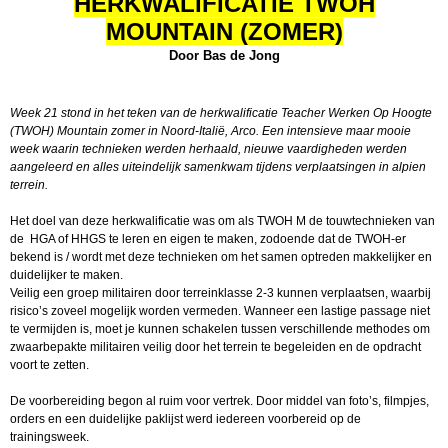
HERKWALIFICATIE TWOH
MOUNTAIN (ZOMER)
Door Bas de Jong
Week 21 stond in het teken van de herkwalificatie Teacher Werken Op Hoogte
(TWOH) Mountain zomer in Noord-Italië, Arco. Een intensieve maar mooie
week waarin technieken werden herhaald, nieuwe vaardigheden werden
aangeleerd en alles uiteindelijk samenkwam tijdens verplaatsingen in alpien
terrein.
Het doel van deze herkwalificatie was om als TWOH M de touwtechnieken van
de HGA of HHGS te leren en eigen te maken, zodoende dat de TWOH-er
bekend is / wordt met deze technieken om het samen optreden makkelijker en
duidelijker te maken.
Veilig een groep militairen door terreinklasse 2-3 kunnen verplaatsen, waarbij
risico’s zoveel mogelijk worden vermeden. Wanneer een lastige passage niet
te vermijden is, moet je kunnen schakelen tussen verschillende methodes om
zwaarbepakte militairen veilig door het terrein te begeleiden en de opdracht
voort te zetten.
De voorbereiding begon al ruim voor vertrek. Door middel van foto’s, filmpjes,
orders en een duidelijke paklijst werd iedereen voorbereid op de
trainingsweek.