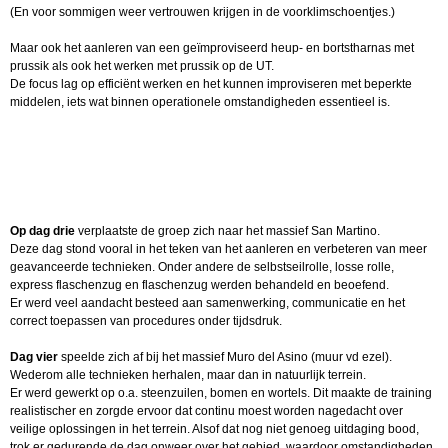
(En voor sommigen weer vertrouwen krijgen in de voorklimschoentjes.)
Maar ook het aanleren van een geïmproviseerd heup- en bortstharnas met
prussik als ook het werken met prussik op de UT.
De focus lag op efficiënt werken en het kunnen improviseren met beperkte
middelen, iets wat binnen operationele omstandigheden essentieel is.
Op dag drie
verplaatste de groep zich naar het massief San Martino.
Deze dag stond vooral in het teken van het aanleren en verbeteren van meer
geavanceerde technieken. Onder andere de selbstseilrolle, losse rolle,
express flaschenzug en flaschenzug werden behandeld en beoefend.
Er werd veel aandacht besteed aan samenwerking, communicatie en het
correct toepassen van procedures onder tijdsdruk.
Dag vier
speelde zich af bij het massief Muro del Asino (muur vd ezel).
Wederom alle technieken herhalen, maar dan in natuurlijk terrein.
Er werd gewerkt op o.a. steenzuilen, bomen en wortels. Dit maakte de training
realistischer en zorgde ervoor dat continu moest worden nagedacht over
veilige oplossingen in het terrein. Alsof dat nog niet genoeg uitdaging bood,
trok er gedurende de dag onweer over het gebied, waardoor omstandigheden