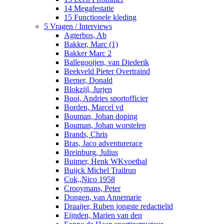
14 Megafestatie
15 Functionele kleding
5 Vragen / Interviews
Agterbos, Ab
Bakker, Marc (1)
Bakker Marc 2
Ballegooijen, van Diederik
Beekveld Pieter Overtraind
Berner, Donald
Blokzijl, Jurjen
Booi, Andries sportofficier
Borden, Marcel vd
Bouman, Johan doping
Bouman, Johan worstelen
Brands, Chris
Bras, Jaco adventurerace
Breinburg, Julius
Buimer, Henk WKvoetbal
Buijck Michel Trailrun
Cok,,Nico 1958
Crooymans, Peter
Dongen, van Annemarie
Draaijer, Ruben jongste redactielid
Eijnden, Marien van den