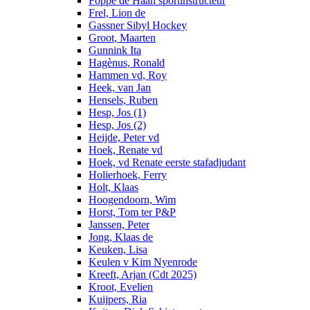
Foppe de Haan sportinstructeur
Frel, Lion de
Gassner Sibyl Hockey
Groot, Maarten
Gunnink Ita
Hagènus, Ronald
Hammen vd, Roy
Heek, van Jan
Hensels, Ruben
Hesp, Jos (1)
Hesp, Jos (2)
Heijde, Peter vd
Hoek, Renate vd
Hoek, vd Renate eerste stafadjudant
Holierhoek, Ferry
Holt, Klaas
Hoogendoorn, Wim
Horst, Tom ter P&P
Janssen, Peter
Jong, Klaas de
Keuken, Lisa
Keulen v Kim Nyenrode
Kreeft, Arjan (Cdt 2025)
Kroot, Evelien
Kuijpers, Ria