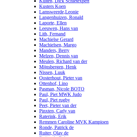
Kuiten, Dick Schietexpert
Kusters Koen
Lamsweerde,Leonie
Langenhuizen, Ronald
Laporte, Ellen
Leeuwen, Hans van
Lith, Fernand
Machielse Gerard
Machielsen, Margo
Manders, Berry
Melzen, Dennis van
Meulen, Richard van der
Mijnsbergen, Henk
Nissen, Luuk
Oosterhout, Pieter van
Ottenhof, Lino
Pasman, Nicole BOTO
Paul, Piet MWK Judo
Paul, Piet rugby
Peet, Pieter van der
Pinxten, Carly van
Raterink, Erik
Remmen Caroline MVK Kampioen
Ronde, Patrick de
Ruiter, Olav de