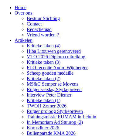
Home
Over ons
Bestuur Stichting
Contact
Redactieraad
Vriend worden ?
Artikelen
Kritieke taken (4)
Hiba Litouwen gerenoveerd
VTO 2026 Diploma uitreiking
Kritieke taken (3)
FLO receptie Andre Wijnberger
Scheep gouden medaille
Kritieke taken (2)
MS&C Semper se Movens
Rutger verslag Styrkeprøven
Interview Peter Diemer
Kritieke taken (1)
TWOH Zomer 2026
Rutger proloog Styrkeprøven
Trainingsmissie EUMAM in Lehnin
In Memoriam Ad Stuurop (2)
Korpsdiner 2026
Bullenparade KMA 2026