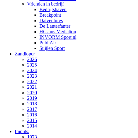
Vrienden in bedrijf
Bedrijfshaven
Breakpoint
Datventures
De Lanterfanter
HG-nus Mediation
INVORM Sport.nl
PubliAir
Suijlen Sport
Zandloper
2026
2025
2024
2023
2022
2021
2020
2019
2018
2017
2016
2015
2014
Impuls:
1973