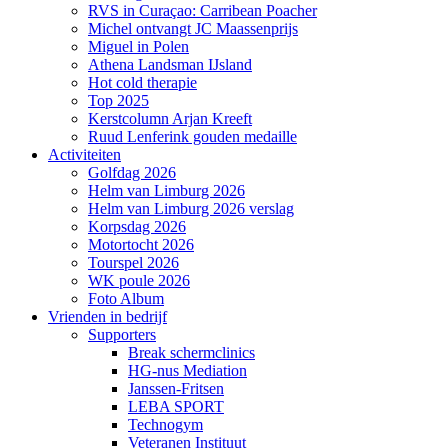
RVS in Curaçao: Carribean Poacher
Michel ontvangt JC Maassenprijs
Miguel in Polen
Athena Landsman IJsland
Hot cold therapie
Top 2025
Kerstcolumn Arjan Kreeft
Ruud Lenferink gouden medaille
Activiteiten
Golfdag 2026
Helm van Limburg 2026
Helm van Limburg 2026 verslag
Korpsdag 2026
Motortocht 2026
Tourspel 2026
WK poule 2026
Foto Album
Vrienden in bedrijf
Supporters
Break schermclinics
HG-nus Mediation
Janssen-Fritsen
LEBA SPORT
Technogym
Veteranen Instituut