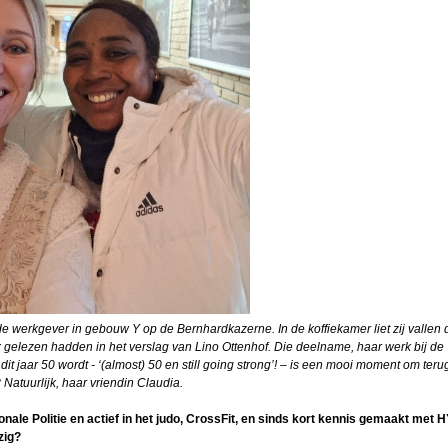
2026
 KMA
 Ad
mans
uben
eulen
werkgever in gebouw Y op de Bernhardkazerne. In de koffiekamer liet zij vallen d
bal
 gelezen hadden in het verslag van Lino Ottenhof. Die deelname, haar werk bij de
n
t jaar 50 wordt - ‘(almost) 50 en still going strong’! – is een mooi moment om terug
Natuurlijk, haar vriendin Claudia.
arien
nale Politie en actief in het judo, CrossFit, en sinds kort kennis gemaakt met
Ridder
zig?