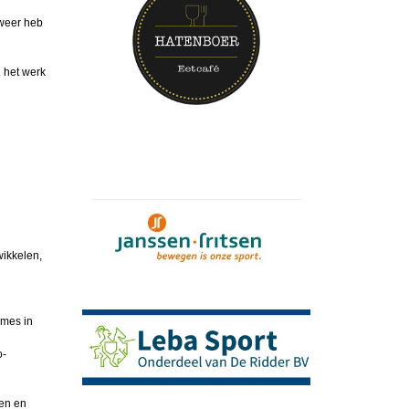
 weer heb
n het werk
wikkelen,
ames in
o-
ten en