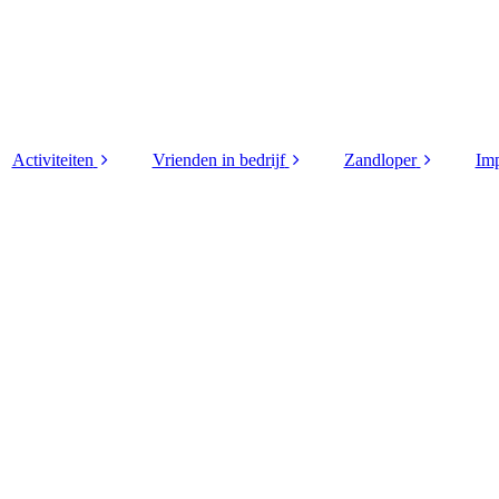
Activiteiten
Vrienden in bedrijf
Zandloper
Imp
 (4)
Golfdag 2026
Supporters
2026
wen
Helm van Limburg
Vrienden in bedrijf
2025
rd
2026
2024
ploma
Helm van Limburg
2026 verslag
2023
 (3)
Korpsdag 2026
2022
Andre
Motortocht 2026
2021
r
Tourspel 2026
2020
den
WK poule 2026
2019