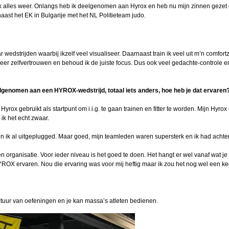
ik alles weer. Onlangs heb ik deelgenomen aan Hyrox en heb nu mijn zinnen gezet 
naast het EK in Bulgarije met het NL Politieteam judo.
oe nu
ar wedstrijden waarbij ikzelf veel visualiseer. Daarnaast train ik veel uit m’n comfor
rainer
meer zelfvertrouwen en behoud ik de juiste focus. Dus ook veel gedachte-controle e
an
van
elgenomen aan een HYROX-wedstrijd, totaal iets anders, hoe heb je dat ervaren
Hyrox gebruikt als startpunt om i.i.g. te gaan trainen en fitter te worden. Mijn Hyrox
am
ik het echt zwaar.
lstra
 ik al uitgeplugged. Maar goed, mijn teamleden waren supersterk en ik had achter
 aan
ling
 organisatie. Voor ieder niveau is het goed te doen. Het hangt er wel vanaf wat je
ROX ervaren. Nou die ervaring was voor mij heftig maar ik zou het nog wel een ke
teur
Boom
uctuur van oefeningen en je kan massa’s atleten bedienen.
mance