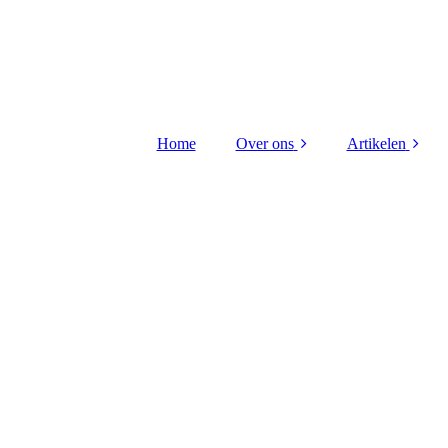
Home
Over ons
Artikelen
Bestuur Stichting
Kritieke taken
Contact
Hiba Litou
gerenovee
Redactieraad
VTO 2026 Di
uitreiking
Vriend worden ?
Kritieke taken
FLO receptie 
Wijnberge
Scheep gou
medaille