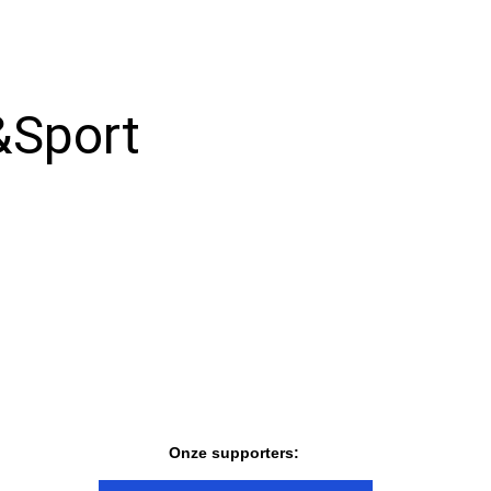
Uitzendingen
1981
Verhalen vd
1982
werkvloer
&Sport
Wedstrijdverslagen
Onze supporters: