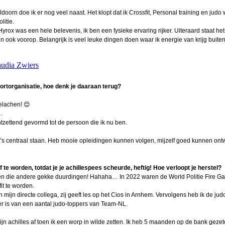
eel 2
ldoorn doe ik er nog veel naast. Het klopt dat ik Crossfit, Personal training en judo
itie.
ouwer
ox was een hele belevenis, ik ben een fysieke ervaring rijker. Uiteraard staat het
ook voorop. Belangrijk is veel leuke dingen doen waar ik energie van krijg buite
026
udia Zwiers
nnie
ortorganisatie, hoe denk je daaraan terug?
n (2)
elachen! 😊
.
eel 1
tzettend gevormd tot de persoon die ik nu ben.
ega’s centraal staan. Heb mooie opleidingen kunnen volgen, mijzelf goed kunnen ont
nders
tefan
te worden, totdat je je achillespees scheurde, heftig! Hoe verloopt je herstel?
en
en en die andere gekke duurdingen! Hahaha… In 2022 waren de World Politie Fire G
it te worden.
n de
mijn directe collega, zij geeft les op het Cios in Arnhem. Vervolgens heb ik de jud
g
er is van een aantal judo-toppers van Team-NL.
in
 achilles af toen ik een worp in wilde zetten. Ik heb 5 maanden op de bank geze