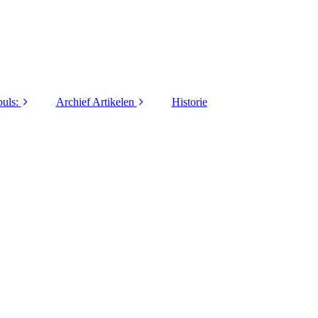
uls:
Archief Artikelen
Historie
1973
40 jaar LO&Sport
1974
5 Vragen / Interviews
1975
Activiteiten
1976
Columns / series
1977
Commanders Coin
1978
Innovatie / Informatie
1979
Lief en Leed
1980