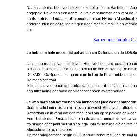
Periodiseren, d
Naast dat ik met heel veel plezier lesgeef bij Team Bachelor in Ape
opgepakt! Er komen een aantal leuke evenementen aan voor de Pol
Gertjan de Br
Laatst heb ik inderdaad ook meegedaan aan Hyrox in Maastricht. Hyr
FLO
onderhouden en gezellige dingen doen met m’n familie en vrienden 
om.
VTO Offn 2
Samen met Judoka Cla
Oefenmars Ha
Schaft
Je hebt een hele mooie tijd gehad binnen Defensie en de LO&Sp
Miguel in Pole
Ja, de mooiste tijd van mijn leven, Heel veel geleerd, gedaan en g
Ik merk dat ik na het CIOS heel goed uit de voeten kon bij Defensie
Periodiseren, d
De KMS, LO&Sportopleiding en mijn tijd bij de Kmar hebben mij on
De mens centraal
Ik heb altijd voor ogen gehouden dat de student, militair en coll
FLO Robert Wa
een uitzending gedraaid en vriendschappen overgehouden.
Voorgesteld: S
Je was hard aan het trainen om binnen het judo weer competitief 
van Weeld
Sport is altijd mijn lust en mijn leven geweest. Behalve hardlop
Rotterdam en ik vond dat een mooi doel om op te pakken en weer f
Draagspeld va
Eerst heb ik een Personal trainer in de arm genomen, de vrouw van 
Legpennin
trainingen opgepakt met mijn collega Tom Willemsen die ook train
Afgescheurde achillespees
IBT trainer 
Op maandagochtend begin 2022 februari scheurde ik op de mat mijn