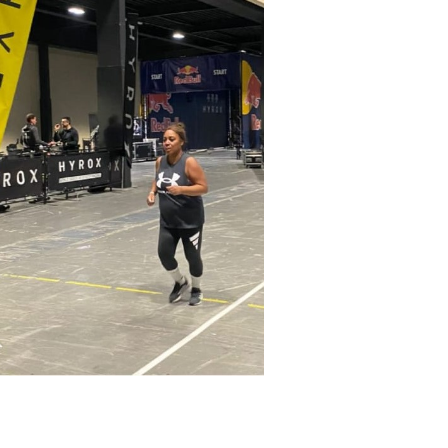
025
çao:
cher
gt JC
js
len
sman
apie
Arjan
ink
lle