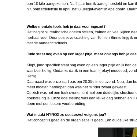
Curaçao
ben 10 kilo aangekomen. Na 2 jaar ben ik aardig hersteld en kan 
NK politie/defensie in april, het Bluelight-event in Apeldoorn. Daar
Korpsstatus, h
verder
Welke mentale tools heb je daarvoor ingezet?
Nationale
Het begint bij realistische doelen stellen, trainen en veel kijken na
Weerbaarheidst
herhaal veel. Door positieve coaching van Tom en Binnie krijg ik 
Bas Borrem
met de aandachtscirkels.
NWT Tobie 
Judo staat nog even op een lager pitje, maar onlangs heb je de
Berkel
Klopt, judo specifiek staat nog even op een lager pitje en ik heb de 
In Memori
was best heftig. Ondanks dat ik in een team (relay) meedeed, vond 
Meindert Spoe
Heftig!
Daarnaast was onze start pas om 20.35u in de avond. Nou, dan ben
Herinneringen
meer moeten hardlopen dan was het minder zwaar geweest.
William Frie
Op zich was het een leuk evenement met een duidelijke structuur en
doelstelling is. Onze doelstelling was een leuke dag hebben en HY
Nieuwe redac
doen met een betere voorbereiding.
Raimond vd 
Wat maakt HYROX zo succesvol volgens jou?
Het concept is goed en de organisatie is goed. Een duidelijke str
Human Perfor
Team (1)