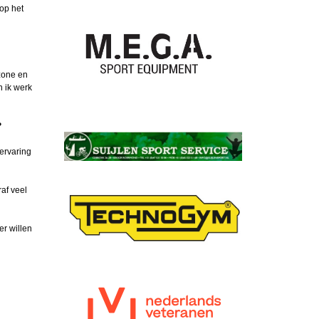
op het
tzone en
n ik werk
?
 ervaring
af veel
er willen