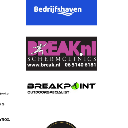
eel te
 te
 HYROX.