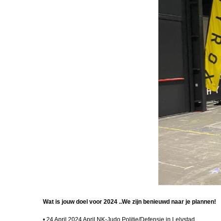
VTO Sgt 2
RVS in Cura
Carribean Poa
Michel ontvan
Maassenpri
Miguel in Po
Athena Land
IJsland
Hot cold ther
Top 2025
Kerstcolumn 
Kreeft
Ruud Lenfer
gouden medai
Wat is jouw doel voor 2024 ..We zijn benieuwd naar je plannen!
• 24 April 2024 April NK-Judo Politie/Defensie in Lelystad.