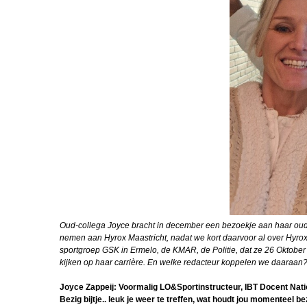
Korpsdiner 
Bullenparade
2026
In Memoriam
Stuurop
Peter Crooy
FLO
Interview R
Driever
FIBO beurs K
Oud-collega Joyce bracht in december een bezoekje aan haar oude 
Beachvolley
nemen aan Hyrox Maastricht, nadat we kort daarvoor al over Hyrox
Officiere
sportgroep GSK in Ermelo, de KMAR, de Politie, dat ze 26 Oktober di
kijken op haar carrière. En welke redacteur koppelen we daaraan? 
Korpsoudste M
Joyce Zappeij: Voormalig LO&Sportinstructeur, IBT Docent Natio
Robinocop de 
Bezig bijtje.. leuk je weer te treffen, wat houdt jou momenteel be