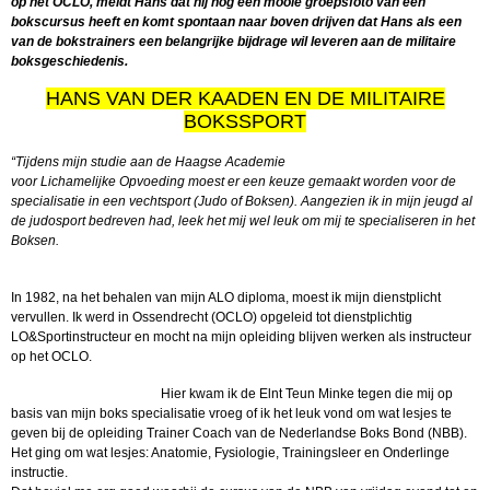
op het OCLO, meldt Hans dat hij nog een mooie groepsfoto van een
bokscursus heeft en komt spontaan naar boven drijven dat Hans als een
van de bokstrainers een belangrijke bijdrage wil leveren aan de militaire
boksgeschiedenis.
HANS VAN DER KAADEN EN DE MILITAIRE
BOKSSPORT
“Tijdens mijn studie aan de Haagse Academie
voor Lichamelijke Opvoeding moest er een keuze gemaakt worden voor de
specialisatie in een vechtsport (Judo of Boksen). Aangezien ik in mijn jeugd al
de judosport bedreven had, leek het mij wel leuk om mij te specialiseren in het
Boksen.
In 1982, na het behalen van mijn ALO diploma, moest ik mijn dienstplicht
vervullen. Ik werd in Ossendrecht (OCLO) opgeleid tot dienstplichtig
LO&Sportinstructeur en mocht na mijn opleiding blijven werken als instructeur
op het OCLO.
Hier kwam ik de Elnt Teun Minke tegen die mij op
basis van mijn boks specialisatie vroeg of ik het leuk vond om wat lesjes te
geven bij de opleiding Trainer Coach van de Nederlandse Boks Bond (NBB).
Het ging om wat lesjes: Anatomie, Fysiologie, Trainingsleer en Onderlinge
instructie.