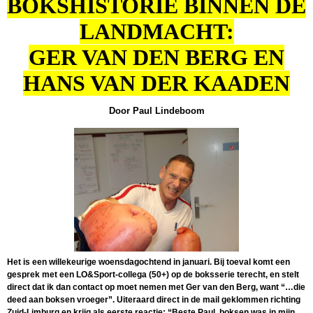
BOKSHISTORIE BINNEN DE
LANDMACHT:
GER VAN DEN BERG EN
HANS VAN DER KAADEN
Door Paul Lindeboom
Het is een willekeurige woensdagochtend in januari. Bij toeval komt een
gesprek met een LO&Sport-collega (50+) op de boksserie terecht, en stelt
direct dat ik dan contact op moet nemen met Ger van den Berg, want “…die
deed aan boksen vroeger”. Uiteraard direct in de mail geklommen richting
Zuid-Limburg en krijg als eerste reactie: “Beste Paul, boksen was in mijn