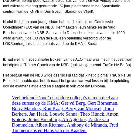
Dat beviel me erg goed waarbij de cursus van de NBB van vrijdag avond tot en
met zaterdag middag gedurende 1½ jaar plaats vond in het Sportstudie
centrum van de KNVB in Den Bosch (Stadion de Vliert).
Nadat ik dit een paar jaar gedaan had, trad ik toe tot de Commissie
Opleidingen (CO) van de NBB. Hier maakten Teun Minke en de ‘oud’
Bondscoach van de NBB: Stan van de Driessche ook deel van uit. In 1990
werd er vanuit de CO van de NBB een opleiding verzorgd voor de
LO&Sportorganisatie die plaats vond op de KMA te Breda.
Ik had wel mijn specialisatie Boksen van de ALO maar was niet in het bezit van
het diploma ‘Trainer Coach van de NBB’ (ook wel genoemd: TraCo Ne Bo Bo).
Het bestuur van de NBB wilde des tijds graag dat ik het diploma ‘TraCo Ne Bo
Bo’ ook behaalde dus heb ik naast het geven van wat lessen bij de opleiding
ook de examens afgelegd en slaagde ik ook voor dat Diploma.
Veel bekende ‘oud’ en oudere collega’s namen deel aan
deze cursus op de KMA: Ger vd Berg, Gert Borneman,
Berry Manders, Ron Kaag, Berry van Moorsel, Toon
Berkers, Jan Haak, Louwie Sanna, Theo Hunck, Anton
Koteris, Julius Breinburg, Ab Agterbos, Andre van
Dommelen, Albert Rietman, Anthony de Miranda, Fred
Timmermans en Hans van der Kaaden.