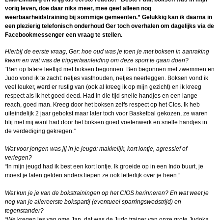
vorig leven, doe daar niks meer, mee geef alleen nog
weerbaarheidstraining bij sommige gemeenten.” Gelukkig kan ik daarna in
een plezierig telefonisch onderhoud Ger toch overhalen om dagelijks via de
Facebookmessenger een vraag te stellen.
Hierbij de eerste vraag, Ger: hoe oud was je toen je met boksen in aanraking
kwam en wat was de trigger/aanleiding om deze sport te gaan doen?
“Ben op latere leeftijd met boksen begonnen. Ben begonnen met zwemmen en
Judo vond ik te zacht: netjes vasthouden, netjes neerleggen. Boksen vond ik
veel leuker, werd er rustig van (ook al kreeg ik op mijn gezicht) en ik kreeg
respect als ik het goed deed. Had in die tijd snelle handjes en een lange
reach, goed man. Kreeg door het boksen zelfs respect op het Cios. Ik heb
uiteindelijk 2 jaar gebokst maar later toch voor Basketbal gekozen, ze waren
blij met mij want had door het boksen goed voetenwerk en snelle handjes in
de verdediging gekregen.”
Wat voor jongen was jij in je jeugd: makkelijk, kort lontje, agressief of
verlegen?
“In mijn jeugd had ik best een kort lontje. Ik groeide op in een Indo buurt, je
moest je laten gelden anders liepen ze ook letterlijk over je heen.”
Wat kun je je van de bokstrainingen op het CIOS herinneren? En wat weet je
nog van je allereerste bokspartij (eventueel sparringswedstrijd) en
tegenstander?
“We kregen les van ome Jan, dat was de Judo trainer van onze grote Judoka