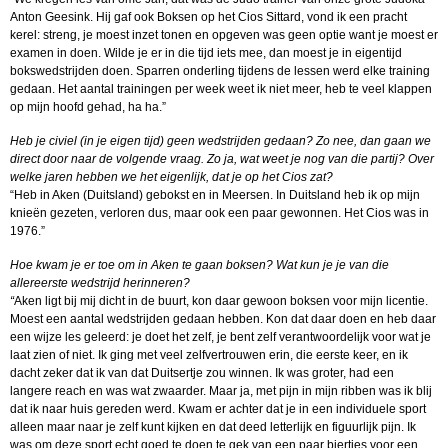
Anton Geesink. Hij gaf ook Boksen op het Cios Sittard, vond ik een pracht
kerel: streng, je moest inzet tonen en opgeven was geen optie want je moest er
examen in doen. Wilde je er in die tijd iets mee, dan moest je in eigentijd
bokswedstrijden doen. Sparren onderling tijdens de lessen werd elke training
gedaan. Het aantal trainingen per week weet ik niet meer, heb te veel klappen
op mijn hoofd gehad, ha ha.”
Heb je civiel (in je eigen tijd) geen wedstrijden gedaan? Zo nee, dan gaan we
direct door naar de volgende vraag. Zo ja, wat weet je nog van die partij? Over
welke jaren hebben we het eigenlijk, dat je op het Cios zat?
“Heb in Aken (Duitsland) gebokst en in Meersen. In Duitsland heb ik op mijn
knieën gezeten, verloren dus, maar ook een paar gewonnen. Het Cios was in
1976.”
Hoe kwam je er toe om in Aken te gaan boksen? Wat kun je je van die
allereerste wedstrijd herinneren?
“
Aken ligt bij mij dicht in de buurt, kon daar gewoon boksen voor mijn licentie.
Moest een aantal wedstrijden gedaan hebben. Kon dat daar doen en heb daar
een wijze les geleerd: je doet het zelf, je bent zelf verantwoordelijk voor wat je
laat zien of niet. Ik ging met veel zelfvertrouwen erin, die eerste keer, en ik
dacht zeker dat ik van dat Duitsertje zou winnen. Ik was groter, had een
langere reach en was wat zwaarder. Maar ja, met pijn in mijn ribben was ik blij
dat ik naar huis gereden werd. Kwam er achter dat je in een individuele sport
alleen maar naar je zelf kunt kijken en dat deed letterlijk en figuurlijk pijn. Ik
was om deze sport echt goed te doen te gek van een paar biertjes voor een