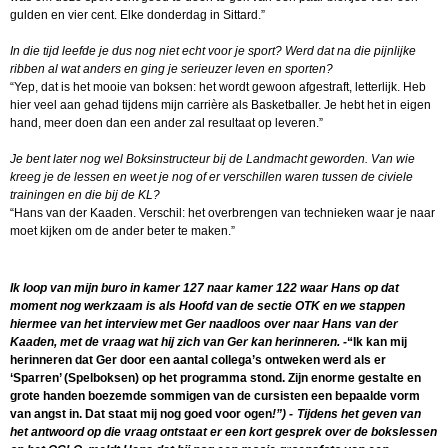
gulden en vier cent. Elke donderdag in Sittard.”
In die tijd leefde je dus nog niet echt voor je sport? Werd dat na die pijnlijke
ribben al wat anders en ging je serieuzer leven en sporten?
“Yep, dat is het mooie van boksen: het wordt gewoon afgestraft, letterlijk. Heb
hier veel aan gehad tijdens mijn carrière als Basketballer. Je hebt het in eigen
hand, meer doen dan een ander zal resultaat op leveren.”
Je bent later nog wel Boksinstructeur bij de Landmacht geworden. Van wie
kreeg je de lessen en weet je nog of er verschillen waren tussen de civiele
trainingen en die bij de KL?
“Hans van der Kaaden. Verschil: het overbrengen van technieken waar je naar
moet kijken om de ander beter te maken.”
Ik loop van mijn buro in kamer 127 naar kamer 122 waar Hans op dat
moment nog werkzaam is als Hoofd van de sectie OTK en we stappen
hiermee van het interview met Ger naadloos over naar Hans van der
Kaaden, met de vraag wat hij zich van Ger kan herinneren. -
“Ik kan mij
herinneren dat Ger door een aantal collega’s ontweken werd als er
‘Sparren’ (Spelboksen) op het programma stond. Zijn enorme gestalte en
grote handen boezemde sommigen van de cursisten een bepaalde vorm
van angst in. Dat staat mij nog goed voor ogen
!”) -
Tijdens het geven van
het antwoord op die vraag ontstaat er een kort gesprek over de bokslessen