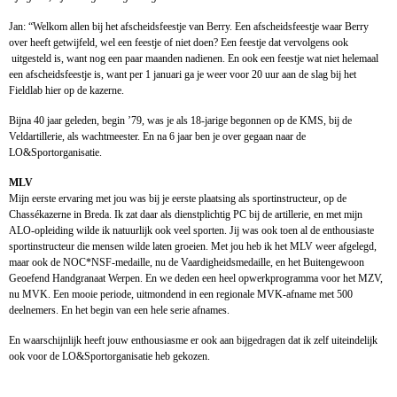
Jan: “Welkom allen bij het afscheidsfeestje van Berry. Een afscheidsfeestje waar Berry
over heeft getwijfeld, wel een feestje of niet doen? Een feestje dat vervolgens ook
uitgesteld is, want nog een paar maanden nadienen. En ook een feestje wat niet helemaal
een afscheidsfeestje is, want per 1 januari ga je weer voor 20 uur aan de slag bij het
Fieldlab hier op de kazerne.
Bijna 40 jaar geleden, begin ’79, was je als 18-jarige begonnen op de KMS, bij de
Veldartillerie, als wachtmeester. En na 6 jaar ben je over gegaan naar de
LO&Sportorganisatie.
MLV
Mijn eerste ervaring met jou was bij je eerste plaatsing als sportinstructeur, op de
Chassékazerne in Breda. Ik zat daar als dienstplichtig PC bij de artillerie, en met mijn
ALO-opleiding wilde ik natuurlijk ook veel sporten. Jij was ook toen al de enthousiaste
sportinstructeur die mensen wilde laten groeien. Met jou heb ik het MLV weer afgelegd,
maar ook de NOC*NSF-medaille, nu de Vaardigheidsmedaille, en het Buitengewoon
Geoefend Handgranaat Werpen. En we deden een heel opwerkprogramma voor het MZV,
nu MVK. Een mooie periode, uitmondend in een regionale MVK-afname met 500
deelnemers. En het begin van een hele serie afnames.
En waarschijnlijk heeft jouw enthousiasme er ook aan bijgedragen dat ik zelf uiteindelijk
ook voor de LO&Sportorganisatie heb gekozen.