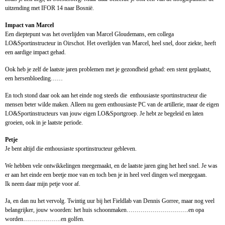
uitzending met IFOR 14 naar Bosnië.
Impact van Marcel
Een dieptepunt was het overlijden van Marcel Gloudemans, een collega
LO&Sportinstructeur in Oirschot. Het overlijden van Marcel, heel snel, door ziekte, heeft
een aardige impact gehad.
Ook heb je zelf de laatste jaren problemen met je gezondheid gehad: een stent geplaatst,
een hersenbloeding……
En toch stond daar ook aan het einde nog steeds die enthousiaste sportinstructeur die
mensen beter wilde maken. Alleen nu geen enthousiaste PC van de artillerie, maar de eigen
LO&Sportinstructeurs van jouw eigen LO&Sportgroep. Je hebt ze begeleid en laten
groeien, ook in je laatste periode.
Petje
Je bent altijd die enthousiaste sportinstructeur gebleven.
We hebben vele ontwikkelingen meegemaakt, en de laatste jaren ging het heel snel. Je was
er aan het einde een beetje moe van en toch ben je in heel veel dingen wel meegegaan.
Ik neem daar mijn petje voor af.
Ja, en dan nu het vervolg. Twintig uur bij het Fieldlab van Dennis Gorree, maar nog veel
belangrijker, jouw woorden: het huis schoonmaken………………………….en opa
worden……………….en golfen.