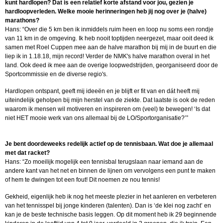
kunt hardlopen? Dat is een relatief korte afstand voor jou, gezien je
hardloopverleden. Welke mooie herinneringen heb jij nog over je (halve)
marathons?
Hans: “Over die 5 km ben ik inmiddels ruim heen en loop nu soms een rondje
van 11 km in de omgeving. Ik heb nooit toptijden neergezet, maar ooit deed ik
samen met Roel Cuppen mee aan de halve marathon bij mij in de buurt en die
liep ik in 1.18.18, mijn record! Verder de NMK's halve marathon overal in het
land. Ook deed ik mee aan de overige loopwedstrijden, georganiseerd door de
Sportcommissie en de diverse regio's.
Hardlopen ontspant, geeft mij ideeën en je blijft er fit van en dát heeft mij
uiteindelijk geholpen bij mijn herstel van de ziekte. Dat laatste is ook de reden
waarom ik mensen wil motiveren en inspireren om (veel) te bewegen! ‘Is dat
niet HET mooie werk van ons allemaal bij de LO/Sportorganisatie?’”
Je bent doordeweeks redelijk actief op de tennisbaan. Wat doe je allemaal
met dat racket?
Hans: “Zo moeilijk mogelijk een tennisbal terugslaan naar iemand aan de
andere kant van het net en binnen de lijnen om vervolgens een punt te maken
of hem te dwingen tot een fout! Dit noemen ze nou tennis!
Gekheid, eigenlijk heb ik nog het meeste plezier in het aanleren en verbeteren
van het tennisspel bij jonge kinderen (talenten). Dan is ‘de klei nog zacht’ en
kan je de beste technische basis leggen. Op dit moment heb ik 29 beginnende