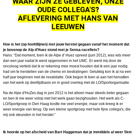
WAAR ZIJN ZE GEBLEVEN, ONZE
OUDE COLLEGA'S?
AFLEVERING MET HANS VAN
LEEUWEN
Hoe is het (op hoofdlijnen) met jouw herstel gegaan vanaf het moment dat
je bovenop de Alp d’Huez stond met je Sensa-racefiets?
Hans: “Dat moment, toen ik de Alpe d' Huez opreed (juni 2012), was iets meer
dan een jaar nadat ik werd opgenomen in het UMC. Er werd mij door de
oncoloog verteld dat ik er rekening mee moest houden dat ik een jaar nodig
had om te herstellen van de chemo en bestralingen. Gelukkig kon ik al na een
half jaar beginnen met de revalidatie. Ook begon ik toen al aan het hervatten
van het werk op deeltijdbasis en in goed overleg met de LO/Sportorganisatie.
Na de Alpe d'HuZes dag in juni 2012 is het alleen maar steeds beter gegaan
en ben ik me weer volop met het werk gaan bezighouden. Het werk als C-
LO/Sportgroep in Den Haag kostte me veel energie, maar ook kreeg ik er
weer energie van terug. Op een kleine sportgroep met hele fijne collega's, die
mij ook steunden in het herstel.”
Ik hoorde op het afscheid van Bart Haggeman dat je inmiddels al weer 5km