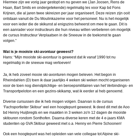
Hiermee zijn we vorig jaar gestopt en nu geven we (Jan Joosen, Rens de
Haan, Bart Smits en ondergetekende) regelmatig les voor Kap bd Fons
Krijnen, die al jaren twee skireizen per jaar organiseert. Deze reizen zijn ooit
ontstaan vanuit de Du Moulinkazerne voor het personeel. Nu is het mogelijk
voor een ieder die de skikunst al enigszins beheerst om mee te gaan. Dit is
een aanrader voor instructeurs die hun niveau willen verbeteren om mogelijk
de cursus Instructeur Verplaatsen in de Sneeuw in de toekomst te gaan
volgen.”
Wat is je mooiste ski-avontuur geweest?
Hans:
“Mijn mooiste ski-avontuur is geweest dat ik vanaf 1990 tot nu
regelmatig in de sneeuw mag vertoeven!
Ja, ik heb zoveel mooie ski-avonturen mogen beleven. Het begon in
Rheindahlen (D) toen ik daar jaarlijks 4 weken ski weken mocht organiseren
voor de toen nog dienstplichtige- en beroepsmilitairen van het Verbindings- en
Transportpeloton en een gezins-skikamp, wat ik eerder al heb genoemd.
Diverse cursussen die ik heb mogen volgen. Daarvan is de cursus
‘Fachsportleiter Skitour’ wel een hoogtepunt geweest. Ik deed dit met de Aoo
bd Henny Huijbregts en we maakten in 3 weken zo'n 12 dagen de mooiste
skitouren rondom Sonthofen. Daarna diverse keren met de 4 e-jaars KMA
studenten op GVA Skitour geweest met o.a. Henny en Pierre Schoonen!
Ook een hoogtepunt was het opleiden van vele collegae tot Alpine ski-