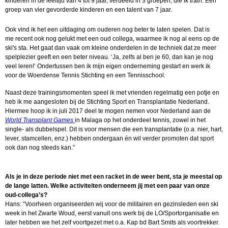
kinderen in de leeftijd van 4 tot 9 jaar, verdeeld in 3 groepen, die ik train. Een
groep van vier gevorderde kinderen en een talent van 7 jaar.
Ook vind ik het een uitdaging om ouderen nog beter te laten spelen. Dat is
me recent ook nog gelukt met een oud collega, waarmee ik nog al eens op de
ski's sta. Het gaat dan vaak om kleine onderdelen in de techniek dat ze meer
spelplezier geeft en een beter niveau. ‘Ja, zelfs al ben je 60, dan kan je nog
veel leren!’ Ondertussen ben ik mijn eigen onderneming gestart en werk ik
voor de Woerdense Tennis Stichting en een Tennisschool.
Naast deze trainingsmomenten speel ik met vrienden regelmatig een potje en
heb ik me aangesloten bij de Stichting Sport en Transplantatie Nederland.
Hiermee hoop ik in juli 2017 deel te mogen nemen voor Nederland aan de
World Transplant Games
in Malaga op het onderdeel tennis, zowel in het
single- als dubbelspel. Dit is voor mensen die een transplantatie (o.a. nier, hart,
lever, stamcellen, enz.) hebben ondergaan én wil verder promoten dat sport
ook dan nog steeds kan.”
Als je in deze periode niet met een racket in de weer bent, sta je meestal op
de lange latten. Welke activiteiten onderneem jij met een paar van onze
oud-collega’s?
Hans:
“Voorheen organiseerden wij voor de militairen en gezinsleden een ski
week in het Zwarte Woud, eerst vanuit ons werk bij de LO/Sportorganisatie en
later hebben we het zelf voortgezet met o.a. Kap bd Bart Smits als voortrekker.