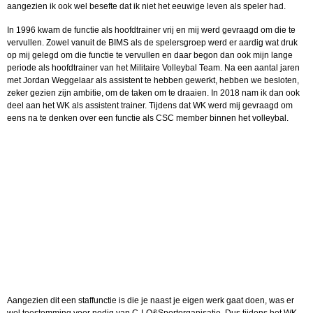
aangezien ik ook wel besefte dat ik niet het eeuwige leven als speler had.
In 1996 kwam de functie als hoofdtrainer vrij en mij werd gevraagd om die te
vervullen. Zowel vanuit de BIMS als de spelersgroep werd er aardig wat druk
op mij gelegd om die functie te vervullen en daar begon dan ook mijn lange
periode als hoofdtrainer van het Militaire Volleybal Team. Na een aantal jaren
met Jordan Weggelaar als assistent te hebben gewerkt, hebben we besloten,
zeker gezien zijn ambitie, om de taken om te draaien. In 2018 nam ik dan ook
deel aan het WK als assistent trainer. Tijdens dat WK werd mij gevraagd om
eens na te denken over een functie als CSC member binnen het volleybal.
Aangezien dit een staffunctie is die je naast je eigen werk gaat doen, was er