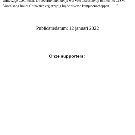
aanwezige CSC leden. Dit leverde uiteindelijk wel veel discussie op binnen het CISM.
Vooralsnog houdt China zich erg afzijdig bij de diverse kampioenschappen……"
Publicatiedatum: 12 januari 2022
Onze supporters: