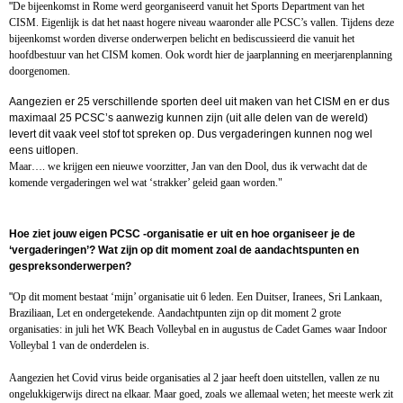
"
De bijeenkomst in Rome werd georganiseerd vanuit het Sports Department van het
CISM. Eigenlijk is dat het naast hogere niveau waaronder alle PCSC’s vallen.
Tijdens deze
bijeenkomst worden diverse onderwerpen belicht en bediscussieerd die vanuit het
hoofdbestuur van het CISM komen.
Ook wordt hier de jaarplanning en meerjarenplanning
doorgenomen.
Aangezien er 25 verschillende sporten deel uit maken van het CISM en er dus
maximaal 25 PCSC’s aanwezig kunnen zijn (uit alle delen van de wereld)
levert dit vaak veel stof tot spreken op. Dus vergaderingen kunnen nog wel
eens uitlopen.
Maar…. we krijgen een nieuwe voorzitter, Jan van den Dool, dus ik verwacht dat de
komende vergaderingen wel wat ‘strakker’ geleid gaan worden."
Hoe ziet jouw eigen PCSC -organisatie er uit en hoe organiseer je de
‘vergaderingen’? Wat zijn op dit moment zoal de aandachtspunten en
gespreksonderwerpen?
"
Op dit moment bestaat ‘mijn’ organisatie uit 6 leden. Een Duitser, Iranees, Sri Lankaan,
Braziliaan, Let en ondergetekende.
Aandachtpunten zijn op dit moment 2 grote
organisaties: in juli het WK Beach Volleybal en in augustus de Cadet Games waar Indoor
Volleybal 1 van de onderdelen is.
Aangezien het Covid virus beide organisaties al 2 jaar heeft doen uitstellen, vallen ze nu
ongelukkigerwijs direct na elkaar.
Maar goed, zoals we allemaal weten; het meeste werk zit