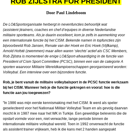
ROB ZIJLSTRA FOR PRESIDENT
Door Paul Lindeboom
De LO&Sportorganisatie herbergt in nevenfuncties behoorlijk wat
(assistent-)trainers, coaches en chef d’equipes in diverse Nederlandse
militaire sportteams. Als je daarin excelleert, kom je zelfs in aanmerking voor
een internationale functie bij het CISM. Bekende namen in topfuncties zijn
bijvoorbeeld Rob Jansen, Renate van der Hoek en Eric Hoek (Vijfkamp),
Arnold Hofsté (zwemmen) maar allen waren ‘slechts’ actief als CSC Members,
Rob Zijlstra is momenteel de enige LO&Sport-afvaardiging in de functie van
President of Cism Sport Committee (PCSC), binnen een van de categorie A
sporten waarvoor Militaire Wereldkampioenschappen georganiseerd worden:
Volleybal. Een interview over een bijzondere functie.
Rob, je bent vanuit de militaire volleybalsport in de PCSC functie werkzaam
bij het CISM. Wanneer heb je die functie gekregen en vooral: hoe is die
functie aan jou toegewezen?
"In 1986 was mijn eerste kennismaking met het CISM. Ik werd als speler
geselecteerd voor het Nationaal Militair Volleybal Team en als gevolg daarvan
mocht ik in 1987 mee naar het WK in Turkije. Een geweldige belevenis die de
opstart vormde voor een, niet verwachte, lange periode binnen de
internationale militaire volleybal wereld. Toen in 1992 onverwacht de functie
als assistent trainer vrijkwam, heb ik die kans met 2 handen aangepakt