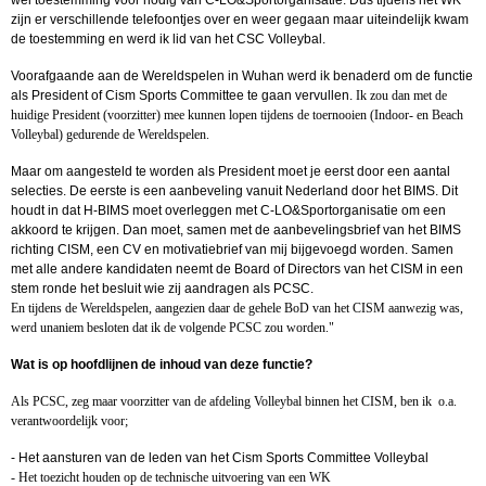
wel toestemming voor nodig van C-LO&Sportorganisatie. Dus tijdens het WK
zijn er verschillende telefoontjes over en weer gegaan maar uiteindelijk kwam
de toestemming en werd ik lid van het CSC Volleybal.
Voorafgaande aan de Wereldspelen in Wuhan werd ik benaderd om de functie
als President of Cism Sports Committee te gaan vervullen.
Ik zou dan met de
huidige President (voorzitter) mee kunnen lopen tijdens de toernooien (Indoor- en Beach
Volleybal) gedurende de Wereldspelen.
Maar om aangesteld te worden als President moet je eerst door een aantal
selecties. De eerste is een aanbeveling vanuit Nederland door het BIMS. Dit
houdt in dat H-BIMS moet overleggen met C-LO&Sportorganisatie om een
akkoord te krijgen. Dan moet, samen met de aanbevelingsbrief van het BIMS
richting CISM, een CV en motivatiebrief van mij bijgevoegd worden. Samen
met alle andere kandidaten neemt de Board of Directors van het CISM in een
stem ronde het besluit wie zij aandragen als PCSC.
En tijdens de Wereldspelen, aangezien daar de gehele BoD van het CISM aanwezig was,
werd unaniem besloten dat ik de volgende PCSC zou worden."
Wat is op hoofdlijnen de inhoud van deze functie?
Als PCSC, zeg maar voorzitter van de afdeling Volleybal binnen het CISM, ben ik o.a.
verantwoordelijk voor;
- Het aansturen van de leden van het Cism Sports Committee Volleybal
- Het toezicht houden op de technische uitvoering van een WK