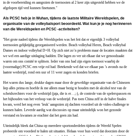
in de voorbereiding en aangezien de toernooien al 2 keer zijn uitgesteld hebben we de
afgelopen tijd veel kunnen finetunen."
Als PCSC heb je in Wuhan, tijdens de laatste Militaire Wereldspelen, de
organisatie van de volleybalsport beoordeeld. Wat kun je je nog herinneren
van die Wereldspelen en PCSC -activiteiten?
"
Het grote nadeel tijdens die Wereldspelen was het feit dat er eigenlijk 3 volleybal
toernooien gelijktijdig georganiseerd werden. Beach volleybal Heren, Beach volleybal
Dames en indoor volleybal D+H. Op zich niet zo’n probleem maar de locaties maakten dat
we wel een aardige uitdaging hadden. Die lagen zo ver uit elkaar dat we genoodzaakt
waren om ons comité te splitsen. Ieder van ons had zijn eigen toernooi waarbij de
(voormalige) PCSC een vrije rol had. Betekende wel dat we elkaar pas ’s avonds na de
laatste wedstrijd, rond een uur of 11 weer zagen en konden briefen.
Het waren dus lange, drukke dagen maar door de geweldige organisatie van de Chinezen
liep alles prima en hoefde ik me alleen maar bezig te houden met de alcohol test van de
scheidsrechters voor de wedstrijd (jaja, die is er…;-), de controle van de spelerspassen en
het bijhouden van het verloop van de wedstrijd. Pas toen China zelf in de halve finales
kwam, werd het nog even ‘leuk’ aangezien zij dachten voordeel uit de video-challenge te
kunnen halen. Leverde aardig wat discussies op maar uiteindelijk won het gezonde
verstand en kwamen ze erachter dat het geen zin had.
Uiteindelijk bleek dat China op meerdere sportonderdelen tijdens de Wereld Spelen
probeerde om voordeel te halen uit situaties. Helaas voor hun werd dat doorzien door de