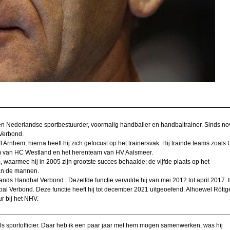
oe nu
rainer
an
van
am
 een Nederlandse sportbestuurder, voormalig handballer en handbaltrainer. Sinds n
lstra
 Verbond.
Arnhem, hierna heeft hij zich gefocust op het trainersvak. Hij trainde teams zoals 
 aan
eam van HC Westland en het herenteam van HV Aalsmeer.
ling
aarmee hij in 2005 zijn grootste succes behaalde; de vijfde plaats op het
an de mannen.
teur
nds Handbal Verbond . Dezelfde functie vervulde hij van mei 2012 tot april 2017. I
Boom
 Verbond. Deze functie heeft hij tot december 2021 uitgeoefend. Alhoewel Röttge
ur bij het NHV.
mance
 als sportofficier. Daar heb ik een paar jaar met hem mogen samenwerken, was hij