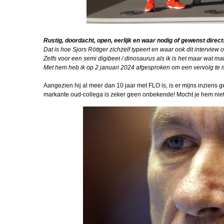
Periodiseren, d
Gertjan de Br
FLO
Rustig, doordacht, open, eerlijk en waar nodig of gewenst direct
Dat is hoe Sjors Röttger zichzelf typeert en waar ook dit interview o
VTO Offn 2
Zelfs voor een semi digibeet / dinosaurus als ik is het maar wat 
Met hem heb ik op 2 januari 2024 afgesproken om een vervolg te m
Oefenmars Ha
Schaft
Aangezien hij al meer dan 10 jaar met FLO is, is er mijns inziens 
markante oud-collega is zeker geen onbekende! Mocht je hem nie
Miguel in Pole
Periodiseren, d
FLO Robert Wa
Voorgesteld: S
van Weeld
Draagspeld va
Legpennin
IBT trainer 