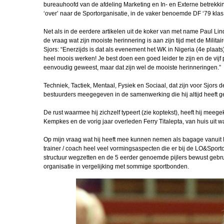
VTO Sgt 2
bureauhoofd van de afdeling Marketing en In- en Externe betrekkin
‘over’ naar de Sportorganisatie, in de vaker benoemde DF ‘79 klas
RVS in Cura
Carribean Poa
Net als in de eerdere artikelen uit de koker van met name Paul L
de vraag wat zijn mooiste herinnering is aan zijn tijd met de Milit
Michel ontvan
Sjors: “Enerzijds is dat als evenement het WK in Nigeria (4e plaat
Maassenpri
heel moois werken! Je best doen een goed leider te zijn en de vijf pij
eenvoudig geweest, maar dat zijn wel de mooiste herinneringen.”
Miguel in Po
Techniek, Tactiek, Mentaal, Fysiek en Sociaal, dat zijn voor Sjors d
bestuurders meegegeven in de samenwerking die hij altijd heeft g
Athena Land
IJsland
De rust waarmee hij zichzelf typeert (zie koptekst), heeft hij mee
Kempkes en de vorig jaar overleden Ferry Titalepta, van huis uit w
Hot cold ther
Op mijn vraag wat hij heeft mee kunnen nemen als bagage vanuit D
Top 2025
trainer / coach heel veel vormingsaspecten die er bij de LO&Sporto
structuur wegzetten en de 5 eerder genoemde pijlers bewust gebruik
Kerstcolumn 
organisatie in vergelijking met sommige sportbonden.
Kreeft
Ruud Lenfer
gouden medai