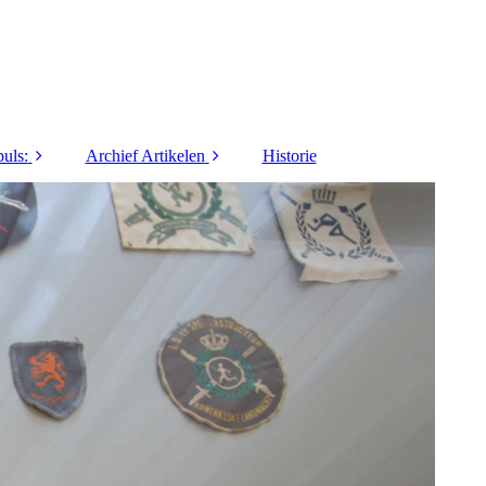
uls:
Archief Artikelen
Historie
1973
40 jaar LO&Sport
1974
5 Vragen / Interviews
1975
Activiteiten
1976
Columns / series
1977
Commanders Coin
1978
Innovatie / Informatie
1979
Lief en Leed
1980