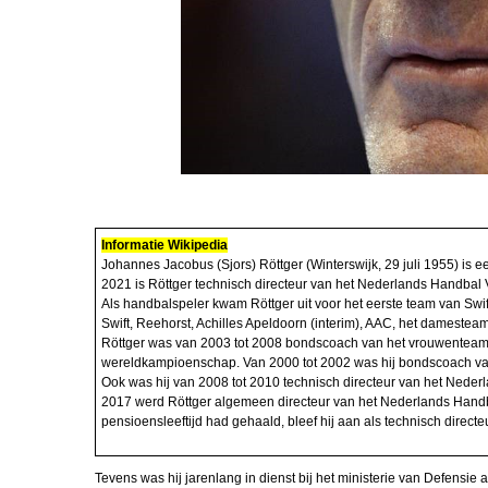
Curaçao
Korpsstatus, h
verder
Nationale
Weerbaarheidst
Bas Borrem
NWT Tobie 
Berkel
Informatie Wikipedia
In Memori
Johannes Jacobus (Sjors) Röttger (Winterswijk, 29 juli 1955) is
Meindert Spoe
2021 is Röttger technisch directeur van het Nederlands Handbal
Als handbalspeler kwam Röttger uit voor het eerste team van Swift 
Herinneringen
Swift, Reehorst, Achilles Apeldoorn (interim), AAC, het damest
William Frie
Röttger was van 2003 tot 2008 bondscoach van het vrouwenteam, w
wereldkampioenschap. Van 2000 tot 2002 was hij bondscoach v
Nieuwe redac
Ook was hij van 2008 tot 2010 technisch directeur van het Nederla
Raimond vd 
2017 werd Röttger algemeen directeur van het Nederlands Handbal
pensioensleeftijd had gehaald, bleef hij aan als technisch directe
Human Perfor
Team (1)
Tevens was hij jarenlang in dienst bij het ministerie van Defensie