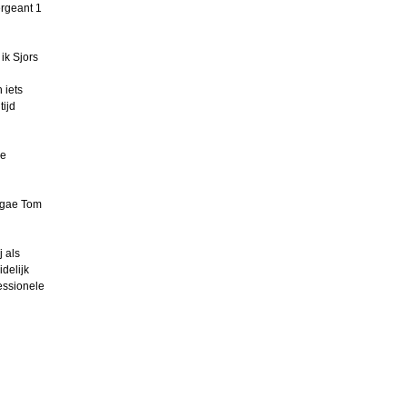
ergeant 1
ik Sjors
 iets
tijd
de
legae Tom
 als
delijk
essionele