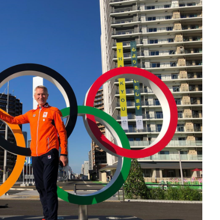
2026
 KMA
 Ad
mans
uben
eulen
bal
n
arien
Ridder