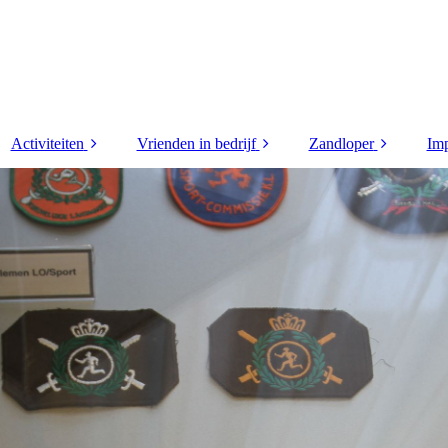
Activiteiten
Vrienden in bedrijf
Zandloper
Imp
 (4)
Golfdag 2026
Supporters
2026
wen
Helm van Limburg
Vrienden in bedrijf
2025
rd
2026
2024
ploma
Helm van Limburg
2026 verslag
2023
 (3)
Korpsdag 2026
2022
Andre
Motortocht 2026
2021
r
Tourspel 2026
2020
den
WK poule 2026
2019