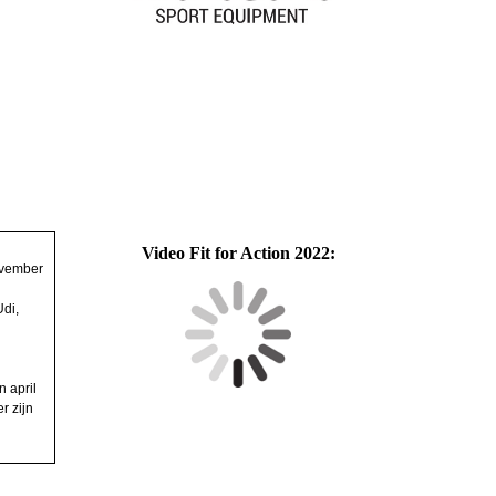
Video Fit for Action 2022:
ovember
Udi,
n april
r zijn