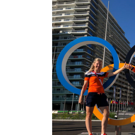
Korpsdiner 
Bullenparade
2026
In Memoriam
Stuurop
Peter Crooy
FLO
Interview R
Driever
FIBO beurs K
Beachvolley
Officiere
Korpsoudste M
Robinocop de 