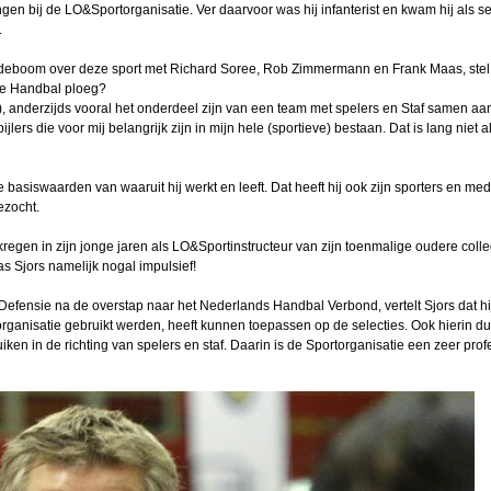
025
gen bij de LO&Sportorganisatie. Ver daarvoor was hij infanterist en kwam hij als s
.
çao:
cher
indeboom over deze sport met Richard Soree, Rob Zimmermann en Frank Maas, stel 
aire Handbal ploeg?
gt JC
s), anderzijds vooral het onderdeel zijn van een team met spelers en Staf samen aan
js
lers die voor mij belangrijk zijn in mijn hele (sportieve) bestaan. Dat is lang niet al
len
e basiswaarden van waaruit hij werkt en leeft. Dat heeft hij ook zijn sporters en me
ezocht.
sman
gekregen in zijn jonge jaren als LO&Sportinstructeur van zijn toenmalige oudere col
as Sjors namelijk nogal impulsief!
apie
efensie na de overstap naar het Nederlands Handbal Verbond, vertelt Sjors dat hij
rganisatie gebruikt werden, heeft kunnen toepassen op de selecties. Ook hierin dui
en in de richting van spelers en staf. Daarin is de Sportorganisatie een zeer prof
Arjan
ink
lle