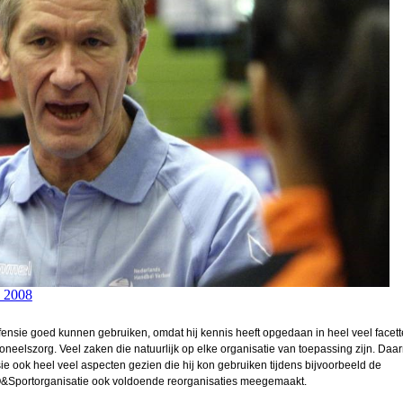
n 2008
Defensie goed kunnen gebruiken, omdat hij kennis heeft opgedaan in heel veel facett
elszorg. Veel zaken die natuurlijk op elke organisatie van toepassing zijn. Daa
ie ook heel veel aspecten gezien die hij kon gebruiken tijdens bijvoorbeeld de
e LO&Sportorganisatie ook voldoende reorganisaties meegemaakt.