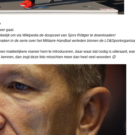
eel 2
ouwer
!
ver gaat.
026
makkelijk om via Wikipedia de doopceel van Sjors Röttger te downloaden!
aken in de serie over het Militaire Handbal verleden binnen de LO&Sportorganisat
nnie
geen makkelijkere manier hem te introduceren, daar waar dat nodig is uiteraard, wa
t kennen, dan zegt deze foto misschien meer dan heel veel woorden
😊
n (2)
eel 1
nders
tefan
en
n de
g
in