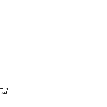
en. Hij
rnaast