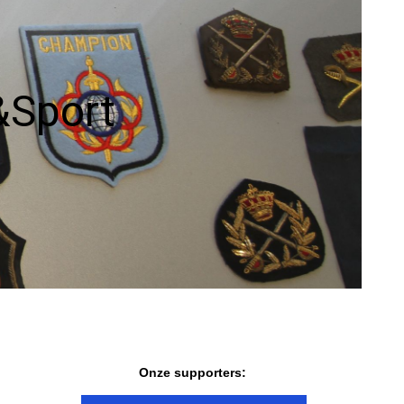
Uitzendingen
1981
Verhalen vd
1982
werkvloer
&Sport
Wedstrijdverslagen
Onze supporters: