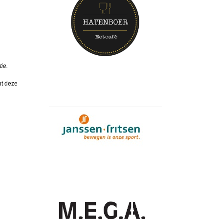
ie.
nt deze