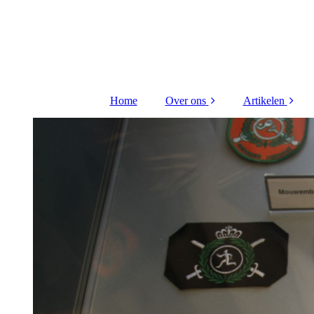
Home
Over ons
Artikelen
Bestuur Stichting
Kritieke taken
Contact
Hiba Litou
gerenovee
Redactieraad
VTO 2026 Di
uitreiking
Vriend worden ?
Kritieke taken
FLO receptie 
Wijnberge
Scheep gou
medaille