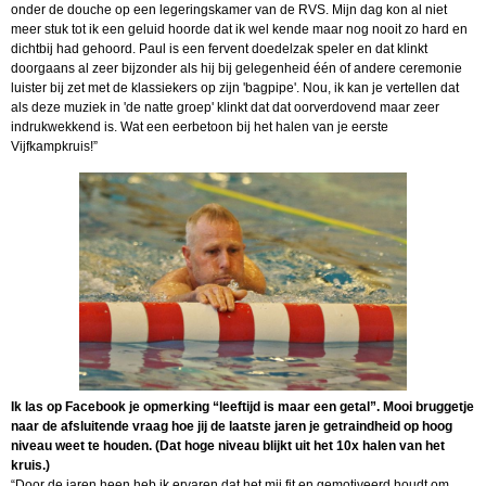
onder de douche op een legeringskamer van de RVS. Mijn dag kon al niet
meer stuk tot ik een geluid hoorde dat ik wel kende maar nog nooit zo hard en
dichtbij had gehoord. Paul is een fervent doedelzak speler en dat klinkt
doorgaans al zeer bijzonder als hij bij gelegenheid één of andere ceremonie
luister bij zet met de klassiekers op zijn 'bagpipe'. Nou, ik kan je vertellen dat
als deze muziek in 'de natte groep' klinkt dat dat oorverdovend maar zeer
indrukwekkend is. Wat een eerbetoon bij het halen van je eerste
Vijfkampkruis!”
Ik las op Facebook je opmerking “leeftijd is maar een getal”. Mooi bruggetje
naar de afsluitende vraag hoe jij de laatste jaren je getraindheid op hoog
niveau weet te houden. (Dat hoge niveau blijkt uit het 10x halen van het
kruis.)
“Door de jaren heen heb ik ervaren dat het mij fit en gemotiveerd houdt om