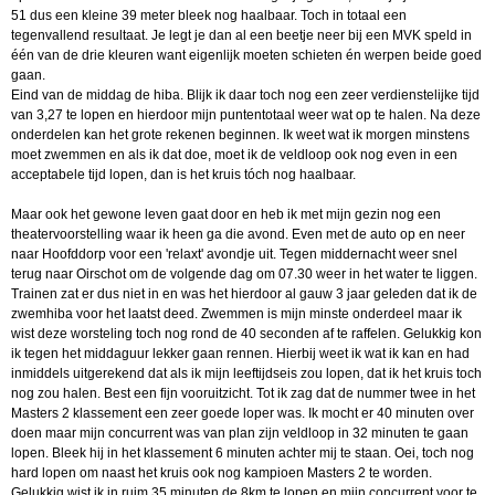
51 dus een kleine 39 meter bleek nog haalbaar. Toch in totaal een
tegenvallend resultaat. Je legt je dan al een beetje neer bij een MVK speld in
één van de drie kleuren want eigenlijk moeten schieten én werpen beide goed
gaan.
Eind van de middag de hiba. Blijk ik daar toch nog een zeer verdienstelijke tijd
van 3,27 te lopen en hierdoor mijn puntentotaal weer wat op te halen. Na deze
onderdelen kan het grote rekenen beginnen. Ik weet wat ik morgen minstens
moet zwemmen en als ik dat doe, moet ik de veldloop ook nog even in een
acceptabele tijd lopen, dan is het kruis tóch nog haalbaar.
Maar ook het gewone leven gaat door en heb ik met mijn gezin nog een
theatervoorstelling waar ik heen ga die avond. Even met de auto op en neer
naar Hoofddorp voor een 'relaxt' avondje uit. Tegen middernacht weer snel
terug naar Oirschot om de volgende dag om 07.30 weer in het water te liggen.
Trainen zat er dus niet in en was het hierdoor al gauw 3 jaar geleden dat ik de
zwemhiba voor het laatst deed. Zwemmen is mijn minste onderdeel maar ik
wist deze worsteling toch nog rond de 40 seconden af te raffelen. Gelukkig kon
ik tegen het middaguur lekker gaan rennen. Hierbij weet ik wat ik kan en had
inmiddels uitgerekend dat als ik mijn leeftijdseis zou lopen, dat ik het kruis toch
nog zou halen. Best een fijn vooruitzicht. Tot ik zag dat de nummer twee in het
Masters 2 klassement een zeer goede loper was. Ik mocht er 40 minuten over
doen maar mijn concurrent was van plan zijn veldloop in 32 minuten te gaan
lopen. Bleek hij in het klassement 6 minuten achter mij te staan. Oei, toch nog
hard lopen om naast het kruis ook nog kampioen Masters 2 te worden.
Gelukkig wist ik in ruim 35 minuten de 8km te lopen en mijn concurrent voor te