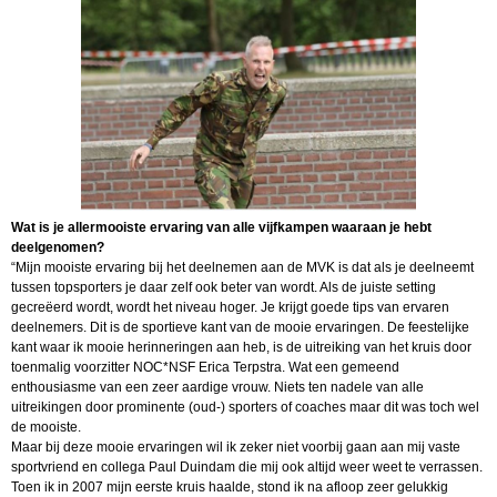
Wat is je allermooiste ervaring van alle vijfkampen waaraan je hebt
deelgenomen?
“Mijn mooiste ervaring bij het deelnemen aan de MVK is dat als je deelneemt
tussen topsporters je daar zelf ook beter van wordt. Als de juiste setting
gecreëerd wordt, wordt het niveau hoger. Je krijgt goede tips van ervaren
deelnemers. Dit is de sportieve kant van de mooie ervaringen. De feestelijke
kant waar ik mooie herinneringen aan heb, is de uitreiking van het kruis door
toenmalig voorzitter NOC*NSF Erica Terpstra. Wat een gemeend
enthousiasme van een zeer aardige vrouw. Niets ten nadele van alle
uitreikingen door prominente (oud-) sporters of coaches maar dit was toch wel
de mooiste.
Maar bij deze mooie ervaringen wil ik zeker niet voorbij gaan aan mij vaste
sportvriend en collega Paul Duindam die mij ook altijd weer weet te verrassen.
Toen ik in 2007 mijn eerste kruis haalde, stond ik na afloop zeer gelukkig