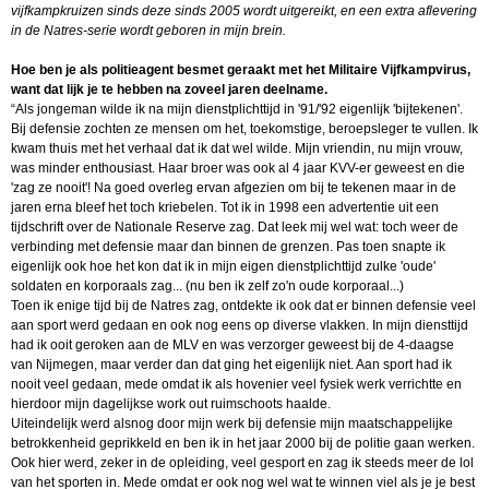
vijfkampkruizen sinds deze sinds 2005 wordt uitgereikt, en een extra aflevering
in de Natres-serie wordt geboren in mijn brein.
Hoe ben je als politieagent besmet geraakt met het Militaire Vijfkampvirus,
want dat lijk je te hebben na zoveel jaren deelname.
“Als jongeman wilde ik na mijn dienstplichttijd in '91/'92 eigenlijk 'bijtekenen'.
Bij defensie zochten ze mensen om het, toekomstige, beroepsleger te vullen. Ik
kwam thuis met het verhaal dat ik dat wel wilde. Mijn vriendin, nu mijn vrouw,
was minder enthousiast. Haar broer was ook al 4 jaar KVV-er geweest en die
'zag ze nooit'! Na goed overleg ervan afgezien om bij te tekenen maar in de
jaren erna bleef het toch kriebelen. Tot ik in 1998 een advertentie uit een
tijdschrift over de Nationale Reserve zag. Dat leek mij wel wat: toch weer de
verbinding met defensie maar dan binnen de grenzen. Pas toen snapte ik
eigenlijk ook hoe het kon dat ik in mijn eigen dienstplichttijd zulke 'oude'
soldaten en korporaals zag... (nu ben ik zelf zo'n oude korporaal...)
Toen ik enige tijd bij de Natres zag, ontdekte ik ook dat er binnen defensie veel
aan sport werd gedaan en ook nog eens op diverse vlakken. In mijn diensttijd
had ik ooit geroken aan de MLV en was verzorger geweest bij de 4-daagse
van Nijmegen, maar verder dan dat ging het eigenlijk niet. Aan sport had ik
nooit veel gedaan, mede omdat ik als hovenier veel fysiek werk verrichtte en
hierdoor mijn dagelijkse work out ruimschoots haalde.
Uiteindelijk werd alsnog door mijn werk bij defensie mijn maatschappelijke
betrokkenheid geprikkeld en ben ik in het jaar 2000 bij de politie gaan werken.
Ook hier werd, zeker in de opleiding, veel gesport en zag ik steeds meer de lol
van het sporten in. Mede omdat er ook nog wel wat te winnen viel als je je best