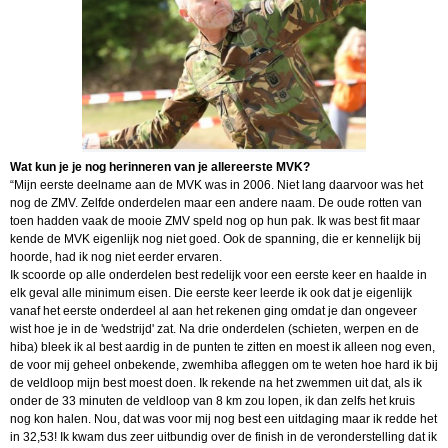
Wat kun je je nog herinneren van je allereerste MVK?
“Mijn eerste deelname aan de MVK was in 2006. Niet lang daarvoor was het
nog de ZMV. Zelfde onderdelen maar een andere naam. De oude rotten van
toen hadden vaak de mooie ZMV speld nog op hun pak. Ik was best fit maar
kende de MVK eigenlijk nog niet goed. Ook de spanning, die er kennelijk bij
hoorde, had ik nog niet eerder ervaren.
Ik scoorde op alle onderdelen best redelijk voor een eerste keer en haalde in
elk geval alle minimum eisen. Die eerste keer leerde ik ook dat je eigenlijk
vanaf het eerste onderdeel al aan het rekenen ging omdat je dan ongeveer
wist hoe je in de 'wedstrijd' zat. Na drie onderdelen (schieten, werpen en de
hiba) bleek ik al best aardig in de punten te zitten en moest ik alleen nog even,
de voor mij geheel onbekende, zwemhiba afleggen om te weten hoe hard ik bij
de veldloop mijn best moest doen. Ik rekende na het zwemmen uit dat, als ik
onder de 33 minuten de veldloop van 8 km zou lopen, ik dan zelfs het kruis
nog kon halen. Nou, dat was voor mij nog best een uitdaging maar ik redde het
in 32,53! Ik kwam dus zeer uitbundig over de finish in de veronderstelling dat ik