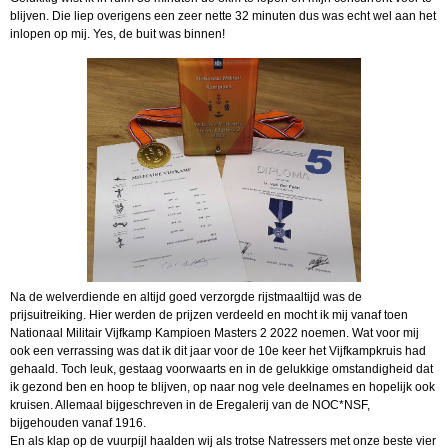
blijven. Die liep overigens een zeer nette 32 minuten dus was echt wel aan het
inlopen op mij. Yes, de buit was binnen!
Na de welverdiende en altijd goed verzorgde rijstmaaltijd was de
prijsuitreiking. Hier werden de prijzen verdeeld en mocht ik mij vanaf toen
Nationaal Militair Vijfkamp Kampioen Masters 2 2022 noemen. Wat voor mij
ook een verrassing was dat ik dit jaar voor de 10e keer het Vijfkampkruis had
gehaald. Toch leuk, gestaag voorwaarts en in de gelukkige omstandigheid dat
ik gezond ben en hoop te blijven, op naar nog vele deelnames en hopelijk ook
kruisen. Allemaal bijgeschreven in de Eregalerij van de NOC*NSF,
bijgehouden vanaf 1916.
En als klap op de vuurpijl haalden wij als trotse Natressers met onze beste vier