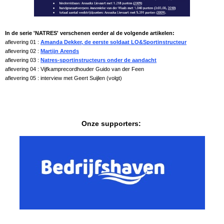
In de serie 'NATRES' verschenen eerder al de volgende artikelen:
aflevering 01 :
Amanda Dekker, de eerste soldaat LO&Sportinstructeur
aflevering 02 :
Martijn Arends
aflevering 03 :
Natres-sportinstructeurs onder de aandacht
aflevering 04 : Vijfkamprecordhouder Guido van der Feen
aflevering 05 : interview met Geert Suijlen (volgt)
Onze supporters: