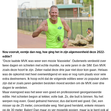
Nou vooruit, eentje dan nog, hoe ging het in zijn algemeenheid deze 2022-
editie?
“Deze laatste MVK was weer een mooie 'klassieke'. Ouderwets verdeeld over
twee dagen en schieten met echte munitie, na vele jaren in de SIM. Een MVK
zoals deze hoort te zijn. Zeker nadat deze drie jaar niet door kon gaan. Helaas
was de opkomst niet heel overweldigend en was er nog ruim plaats voor vele
extra deelnemers. Ik hoop echt dat de volgende edities weer zo populair zullen
zijn dat er zoals jaren geleden besloten moest worden om de MVK over drie
dagen te verdelen.
Maar evengoed was het weer een goed en professioneel georganiseerde
editie. Het schieten begon al lekker, volle bak. Zo, die buit is binnen. Nu het
werpen nog even. Goed getraind hiervoor, dus dat komt wel goed. Oei, een
misser op de 25 meter, concentratie weg. Niet goed hersteld, enkele missers
op de 30 meter. Balen! Dan maar zo ver mogelijk gooien, maar ja je bent ook al