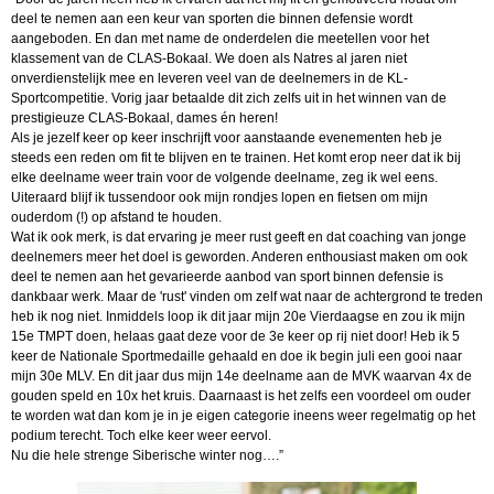
deel te nemen aan een keur van sporten die binnen defensie wordt
aangeboden. En dan met name de onderdelen die meetellen voor het
klassement van de CLAS-Bokaal. We doen als Natres al jaren niet
onverdienstelijk mee en leveren veel van de deelnemers in de KL-
Sportcompetitie. Vorig jaar betaalde dit zich zelfs uit in het winnen van de
prestigieuze CLAS-Bokaal, dames én heren!
Als je jezelf keer op keer inschrijft voor aanstaande evenementen heb je
steeds een reden om fit te blijven en te trainen. Het komt erop neer dat ik bij
elke deelname weer train voor de volgende deelname, zeg ik wel eens.
Uiteraard blijf ik tussendoor ook mijn rondjes lopen en fietsen om mijn
ouderdom (!) op afstand te houden.
Wat ik ook merk, is dat ervaring je meer rust geeft en dat coaching van jonge
deelnemers meer het doel is geworden. Anderen enthousiast maken om ook
deel te nemen aan het gevarieerde aanbod van sport binnen defensie is
dankbaar werk. Maar de 'rust' vinden om zelf wat naar de achtergrond te treden
heb ik nog niet. Inmiddels loop ik dit jaar mijn 20e Vierdaagse en zou ik mijn
15e TMPT doen, helaas gaat deze voor de 3e keer op rij niet door! Heb ik 5
keer de Nationale Sportmedaille gehaald en doe ik begin juli een gooi naar
mijn 30e MLV. En dit jaar dus mijn 14e deelname aan de MVK waarvan 4x de
gouden speld en 10x het kruis. Daarnaast is het zelfs een voordeel om ouder
te worden wat dan kom je in je eigen categorie ineens weer regelmatig op het
podium terecht. Toch elke keer weer eervol.
Nu die hele strenge Siberische winter nog….”