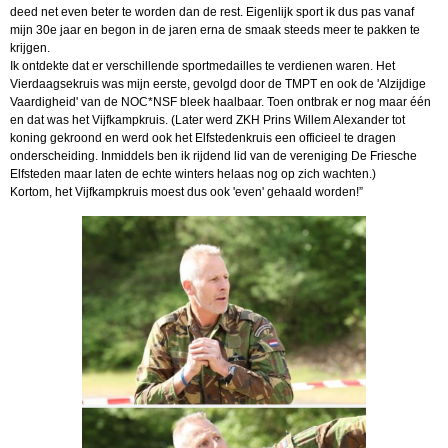
deed net even beter te worden dan de rest. Eigenlijk sport ik dus pas vanaf
mijn 30e jaar en begon in de jaren erna de smaak steeds meer te pakken te
krijgen.
Ik ontdekte dat er verschillende sportmedailles te verdienen waren. Het
Vierdaagsekruis was mijn eerste, gevolgd door de TMPT en ook de 'Alzijdige
Vaardigheid' van de NOC*NSF bleek haalbaar. Toen ontbrak er nog maar één
en dat was het Vijfkampkruis. (Later werd ZKH Prins Willem Alexander tot
koning gekroond en werd ook het Elfstedenkruis een officieel te dragen
onderscheiding. Inmiddels ben ik rijdend lid van de vereniging De Friesche
Elfsteden maar laten de echte winters helaas nog op zich wachten.)
Kortom, het Vijfkampkruis moest dus ook 'even' gehaald worden!”