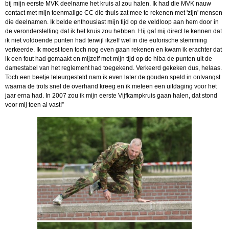
bij mijn eerste MVK deelname het kruis al zou halen. Ik had die MVK nauw
contact met mijn toenmalige CC die thuis zat mee te rekenen met 'zijn' mensen
die deelnamen. Ik belde enthousiast mijn tijd op de veldloop aan hem door in
de veronderstelling dat ik het kruis zou hebben. Hij gaf mij direct te kennen dat
ik niet voldoende punten had terwijl ikzelf wel in die euforische stemming
verkeerde. Ik moest toen toch nog even gaan rekenen en kwam ik erachter dat
ik een fout had gemaakt en mijzelf met mijn tijd op de hiba de punten uit de
damestabel van het reglement had toegekend. Verkeerd gekeken dus, helaas.
Toch een beetje teleurgesteld nam ik even later de gouden speld in ontvangst
waarna de trots snel de overhand kreeg en ik meteen een uitdaging voor het
jaar erna had. In 2007 zou ik mijn eerste Vijfkampkruis gaan halen, dat stond
voor mij toen al vast!”