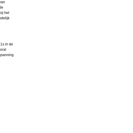
 van
de
ij het
delijk
1x in de
oral
tspanning