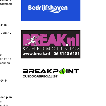
ewaken en
 in het
ov 2020 -
op
en tot de
e mannen
gelijk
m een plan
n,
dat ik