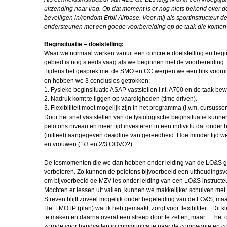
uitzending naar Iraq.
Op dat moment is er nog niets bekend over 
Korpsdiner 
beveiligen in/rondom Erbil Airbase.
Voor mij als sportinstructeur 
ondersteunen met een goede voorbereiding op de taak die komen 
Bullenparade
Beginsituatie – doelstelling:
2026
Waar we normaal werken vanuit een concrete doelstelling en beginsi
gebied is nog steeds vaag als we beginnen met de voorbereiding.
In Memoriam
Tijdens het gesprek met de SMO en CC werpen we een blik vooruit 
Stuurop
en hebben we 3 conclusies getrokken:
1. Fysieke beginsituatie ASAP vaststellen i.r.t. A700 en de taak be
Peter Crooy
2. Nadruk komt te liggen op vaardigheden (time driven).
FLO
3. Flexibiliteit moet mogelijk zijn in het programma (i.v.m. cursuss
Door het snel vaststellen van de fysiologische beginsituatie kun
Interview R
pelotons niveau en meer tijd investeren in een individu dat onder 
Driever
(initieel) aangegeven deadline van gereedheid. Hoe minder tijd we
en vrouwen (1/3 en 2/3 COVO?).
FIBO beurs K
De lesmomenten die we dan hebben onder leiding van de LO&S gaa
Beachvolley
verbeteren. Zo kunnen de pelotons bijvoorbeeld een uithoudingsve
Officiere
om bijvoorbeeld de MZV les onder leiding van een LO&S instructeur
Mochten er lessen uit vallen, kunnen we makkelijker schuiven me
Korpsoudste M
Streven blijft zoveel mogelijk onder begeleiding van de LO&S, maar
Het FMOTP (plan) wat ik heb gemaakt, zorgt voor flexibiliteit . Dit 
Robinocop de 
te maken en daarna overal een streep door te zetten, maar…. het
zorgde voor handvatten in communicatie naar de compagnie en colle