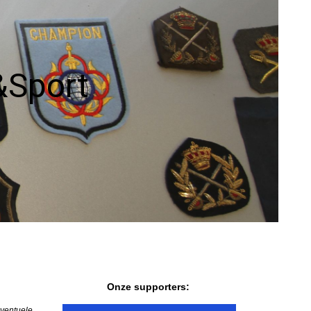
Uitzendingen
1981
Verhalen vd
1982
werkvloer
&Sport
Wedstrijdverslagen
Onze supporters:
eventuele