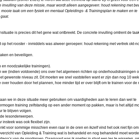
de invulling van deze missie, maar wordt alleen aangegeven: houd rekening met b
2026
de mooie taak om een fysiek en mentaal Opleidings- & Trainingsplan te maken en te
gaat.
 KMA
tuatie is precies dit het gene wat ontbreekt. De concrete invulling omtrent de taak
 Ad
op het rooster - inmiddels was alweer geroepen: houd rekening met vertrek okt-n
waken en beveiligen.
mans
en en noodzakelijke trainingen).
nen we (indien voldoende) ons over het algemeen richten op onderhoudstrainingen 
uben
het gewenste niveau zit. Dit moeten we snel vaststellen want er zijn dan nog 10 wek
 over houden door het plannen, hoe minder tijd er over blijft om te trainen voor d
eulen
n we in deze situatie meer gebruiken om vaardigheden aan te leren dan wel te
bal
rmogen training zelfstandig op een ander moment op pakken, maar is het altijd mo
n
 te blijven volgen.
t de lesonderwerpen.
arien
 insteek was ook flexibel zijn.
klinkt voor sommige misschien even raar in de oren en ikzelf vind het ook niet fijn o
Ridder
 overzicht van Opleiding & Training wat is behandeld en nog behandeld moet worde
ga’s van de sportgroep. Daarnaast was ik sneller in staat een les te wisselen, om