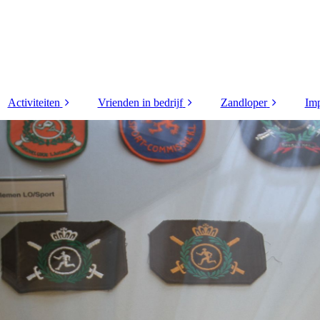
Activiteiten
Vrienden in bedrijf
Zandloper
Imp
 (4)
Golfdag 2026
Supporters
2026
wen
Helm van Limburg
Vrienden in bedrijf
2025
rd
2026
2024
ploma
Helm van Limburg
2026 verslag
2023
 (3)
Korpsdag 2026
2022
Andre
Motortocht 2026
2021
r
Tourspel 2026
2020
den
WK poule 2026
2019