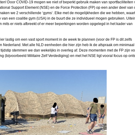
maten! Door COVID-19 mogen we niet of beperkt gebruik maken van sportfaciliteiten
ational Support Element (NSE) en de Force Protection (FP) op een ander deel van 
n maken we 2 verschillende ‘gyms‘. Elke met de mogelijkheden die we hebben, waarb
 van een coalitie gym (USA) in de buurt die ze individueel mogen gebruiken. Uitein
n mits er niets afbreekt of er meer beperkingen worden opgelegd in het kader van
 lastig om een vast sport moment in de week te plannen (voor de FP is dit zelfs
in Nederland. Met alle NLD eenheden die hier zijn heb ik de afspraak om minimaal 
 tijdstip stemmen we dan wekelijks in overleg af. Deze momenten met de FP zijn vo
ng (bijvoorbeeld Militaire Zelf Verdediging) en met het NSE ligt vooral focus op on