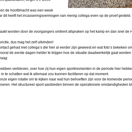
ne en de hoofdmacht was een week
oe nu
aar dit heeft het incasseringsvermogen van menig collega even op de proef gesteld.
gemaakt worden door de voorgangers omtrent afspraken op het kamp en dan snel de
rainer
an
nctie, dus mag het zelf uitvinden!
ontact gehad met collega’s die hier al eerder zijn geweest en wat foto’s bekeken o
van
k vooral de eerste dagen helder te krijgen hoe de situatie daadwerkelijk gaat worden
raag:
am
ns hebben verbleven, over hoe zij hun eigen sportmomenten in de periode hier hebb
lstra
in te schatten wat ik allemaal zou kunnen faciliteren op dat moment.
nze eigen rotatie om te kijken naar wat hun behoeften zijn voor de komende peri
 aan
oeren. Het structureel sport aanbieden binnen de operationele omstandigheden blij
ling
teur
Boom
mance