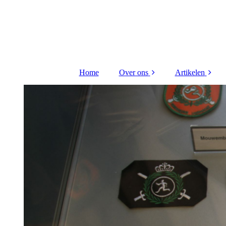
Home
Over ons
Artikelen
Bestuur Stichting
Kritieke taken
Contact
Hiba Litou
gerenovee
Redactieraad
VTO 2026 Di
uitreiking
Vriend worden ?
Kritieke taken
FLO receptie 
Wijnberge
Scheep gou
medaille