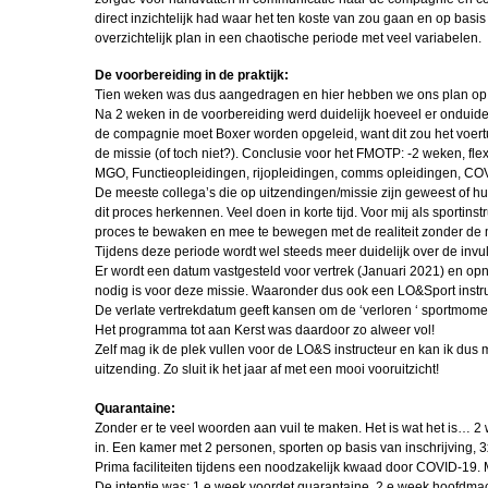
direct inzichtelijk had waar het ten koste van zou gaan en op basis
Periodiseren, d
overzichtelijk plan in een chaotische periode met veel variabelen.
Gertjan de Br
De voorbereiding in de praktijk:
FLO
Tien weken was dus aangedragen en hier hebben we ons plan op
Na 2 weken in de voorbereiding werd duidelijk hoeveel er onduide
VTO Offn 2
de compagnie moet Boxer worden opgeleid, want dit zou het voertui
de missie (of toch niet?). Conclusie voor het FMOTP: -2 weken, flexib
Oefenmars Ha
MGO, Functieopleidingen, rijopleidingen, comms opleidingen, COV
Schaft
De meeste collega’s die op uitzendingen/missie zijn geweest of h
dit proces herkennen. Veel doen in korte tijd. Voor mij als sportins
Miguel in Pole
proces te bewaken en mee te bewegen met de realiteit zonder de 
Tijdens deze periode wordt wel steeds meer duidelijk over de invu
Periodiseren, d
Er wordt een datum vastgesteld voor vertrek (Januari 2021) en o
nodig is voor deze missie. Waaronder dus ook een LO&Sport instru
FLO Robert Wa
De verlate vertrekdatum geeft kansen om de ‘verloren ‘ sportmomen
Het programma tot aan Kerst was daardoor zo alweer vol!
Voorgesteld: S
Zelf mag ik de plek vullen voor de LO&S instructeur en kan ik dus
van Weeld
uitzending. Zo sluit ik het jaar af met een mooi vooruitzicht!
Quarantaine:
Draagspeld va
Zonder er te veel woorden aan vuil te maken. Het is wat het is… 
Legpennin
in. Een kamer met 2 personen, sporten op basis van inschrijving, 3
Prima faciliteiten tijdens een noodzakelijk kwaad door COVID-19. 
IBT trainer 
De intentie was: 1 e week voordet quarantaine, 2 e week hoofdma