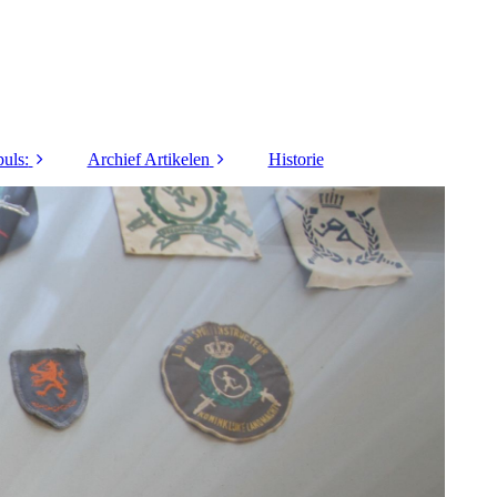
uls:
Archief Artikelen
Historie
1973
40 jaar LO&Sport
1974
5 Vragen / Interviews
1975
Activiteiten
1976
Columns / series
1977
Commanders Coin
1978
Innovatie / Informatie
1979
Lief en Leed
1980