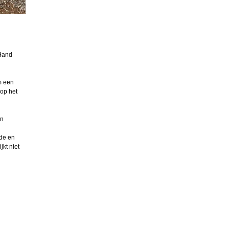
 Hand
m een
 op het
en
ode en
kt niet