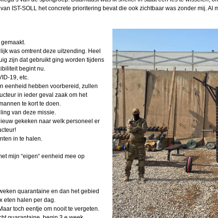
 van IST-SOLL het concrete prioritering bevat die ook zichtbaar was zonder mij. Al 
eel 2
ouwer
 gemaakt.
lijk was omtrent deze uitzending. Heel
026
g zijn dat gebruikt ging worden tijdens
iliteit begint nu.
nnie
ID-19, etc.
un eenheid hebben voorbereid, zullen
tructeur in ieder geval zaak om het
n (2)
mannen te kort te doen.
lling van deze missie.
eel 1
pnieuw gekeken naar welk personeel er
cteur!
nders
ten in te halen.
tefan
 met mijn “eigen“ eenheid mee op
en
n de
2 weken quarantaine en dan het gebied
g
x eten halen per dag.
Maar toch eentje om nooit te vergeten.
in
cht quarantaine, begin 3 e week