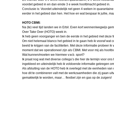
Curaçao
voordet gebied in en dan einde 3 e week hoofdmacht gebied in.
Conclusie is: Voordet uiteindelijk net geen 4 weken in quarantai
Korpsstatus, h
eerder in het gebied dan hen. Het hoe en wat bespaar ik jullie, m
verder
HOTO CBMI:
Nationale
Na (te) veel tijd landen we in Erbil. Even kort wennen/wegwijs 
Weerbaarheidst
Over Take Over (HOTO) week in.
Bas Borrem
Ik heb geen voorganger en ben de eerste in het gebied met deze fu
Om niet helemaal blanco het gebied in te gaan heb ik vooraf wat c
NWT Tobie 
beeld te krijgen van de faciliteiten. Met deze informatie probeer i
Berkel
moment dat we operationeel zijn als CBMI. Met voor mij als hoofdv
Wat kunnen/moeten we hiermee v.w.b. sport?
In Memori
Ik praat nog wat met diverse collega’s die hier de termijn voor o
Meindert Spoe
ingekleed en uiteindelijk heb ik voldoende informatie gekregen om 
Als afsluiting van de HOTO heb ik overlegd met de eenheden van o
Herinneringen
hoe dit te combineren valt met de werkzaamheden die zij gaan uitv
William Frie
gemakkelijk te worden, maar… flexibel zijn en gas op de zuigers!
Nieuwe redac
Raimond vd 
Human Perfor
Team (1)