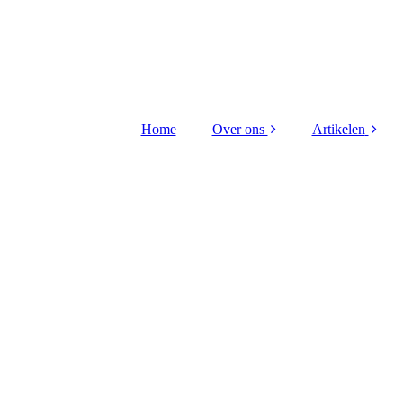
Home
Over ons
Artikelen
Bestuur Stichting
Kritieke taken
Contact
Hiba Litou
gerenovee
Redactieraad
VTO 2026 Di
uitreiking
Vriend worden ?
Kritieke taken
FLO receptie 
Wijnberge
Scheep gou
medaille