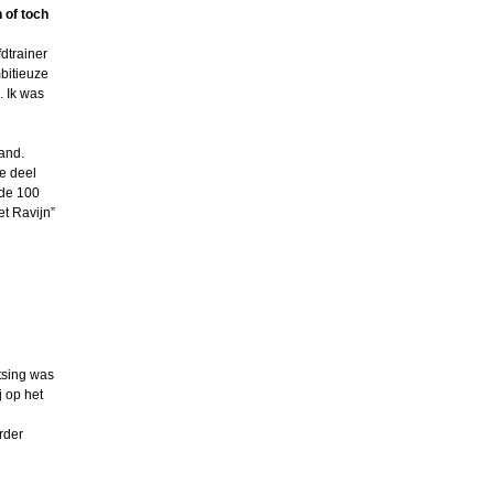
 of toch
dtrainer
bitieuze
. Ik was
and.
e deel
 de 100
et Ravijn”
tsing was
j op het
rder