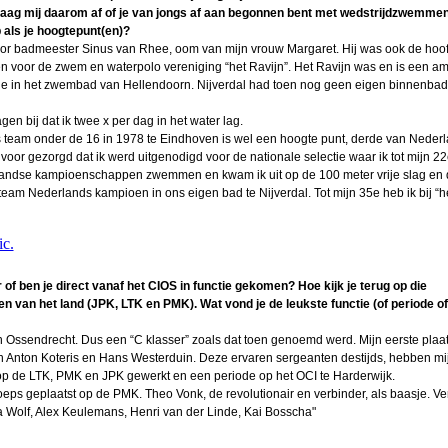
raag mij daarom af of je van jongs af aan begonnen bent met wedstrijdzwemmen
p als je hoogtepunt(en)?
2026
 badmeester Sinus van Rhee, oom van mijn vrouw Margaret. Hij was ook de hoof
ren voor de zwem en waterpolo vereniging “het Ravijn”. Het Ravijn was en is een am
 KMA
rgde in het zwembad van Hellendoorn. Nijverdal had toen nog geen eigen binnenbad
n bij dat ik twee x per dag in het water lag.
 Ad
eam onder de 16 in 1978 te Eindhoven is wel een hoogte punt, derde van Nederl
r gezorgd dat ik werd uitgenodigd voor de nationale selectie waar ik tot mijn 22
erlandse kampioenschappen zwemmen en kwam ik uit op de 100 meter vrije slag en
mans
eam Nederlands kampioen in ons eigen bad te Nijverdal. Tot mijn 35e heb ik bij “h
uben
ic.
 of ben je direct vanaf het CIOS in functie gekomen? Hoe kijk je terug op die
eulen
n van het land (JPK, LTK en PMK). Wat vond je de leukste functie (of periode of
bal
n Ossendrecht. Dus een “C klasser” zoals dat toen genoemd werd. Mijn eerste plaa
n
van Anton Koteris en Hans Westerduin. Deze ervaren sergeanten destijds, hebben mi
x op de LTK, PMK en JPK gewerkt en een periode op het OCI te Harderwijk.
arien
eps geplaatst op de PMK. Theo Vonk, de revolutionair en verbinder, als baasje. Ve
ana Wolf, Alex Keulemans, Henri van der Linde, Kai Bosscha"
Ridder