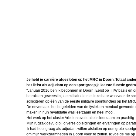
Je hebt je carrière afgesloten op het MRC in Doorn. Totaal and
het liefst als adjudant op een sportgroep je laatste functie gedra
"Januari 2016 ben ik begonnen in Doorn. Eerst op TTW basis en op 
betrokken geweest bij de militair die niet inzetbaar was voor de s
solliciteren op één van de eerste militaire sportfuncties op het MRC
De neventaak, het begeleiden van de fysiek en mentaal gewonde m
maken in hun revalidatie was leerzaam en heel mooi.
Het werk op het cluster Arbeidsrevalidatie is leerzaam en prachtig.
Mijn rugzak gevuld bij diverse opleidingen en ervaringen op para
Ik had heel graag als adjudant willen afsluiten op een grote spor
om mijn werkzaamheden in Doorn voort te zetten. Ik voelde me op 