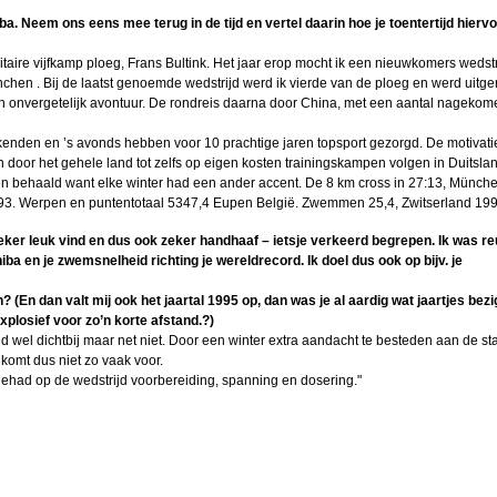
eel 2
. Neem ons eens mee terug in de tijd en vertel daarin hoe je toentertijd hierv
ouwer
itaire vijfkamp ploeg, Frans Bultink. Het jaar erop mocht ik een nieuwkomers wedst
chen . Bij de laatst genoemde wedstrijd werd ik vierde van de ploeg en werd uitg
onvergetelijk avontuur. De rondreis daarna door China, met een aantal nagekom
026
eekenden en ’s avonds hebben voor 10 prachtige jaren topsport gezorgd. De motivat
 door het gehele land tot zelfs op eigen kosten trainingskampen volgen in Duitsla
nnie
aren behaald want elke winter had een ander accent. De 8 km cross in 27:13, Münch
993. Werpen en puntentotaal 5347,4 Eupen België. Zwemmen 25,4, Zwitserland 199
n (2)
eker leuk vind en dus ook zeker handhaaf – ietsje verkeerd begrepen. Ik was r
a en je zwemsnelheid richting je wereldrecord. Ik doel dus ook op bijv. je
eel 1
n? (En dan valt mij ook het jaartal 1995 op, dan was je al aardig wat jaartjes bez
nders
xplosief voor zo’n korte afstand.?)
tijd wel dichtbij maar net niet. Door een winter extra aandacht te besteden aan de sta
tefan
 komt dus niet zo vaak voor.
en
n gehad op de wedstrijd voorbereiding, spanning en dosering."
n de
g
in