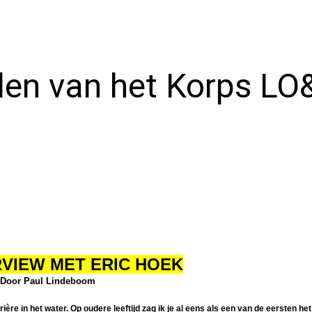
 (2)
Foto Album
2018
r se
2017
den van het Korps LO
2016
lag
en
2015
ter
2014
 (1)
2026
oog
en
sie
RVIEW MET ERIC HOEK
hnin
Door Paul Lindeboom
 Ad
ère in het water. Op oudere leeftijd zag ik je al eens als een van de eersten he
)