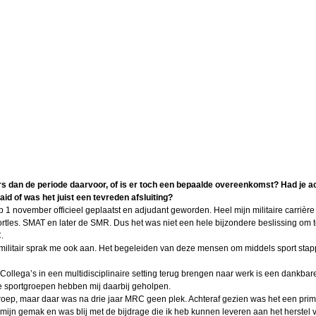
ers dan de periode daarvoor, of is er toch een bepaalde overeenkomst? Had je a
aid of was het juist een tevreden afsluiting?
1 november officieel geplaatst en adjudant geworden. Heel mijn militaire carrière 
portles. SMAT en later de SMR. Dus het was niet een hele bijzondere beslissing om 
.
ilitair sprak me ook aan. Het begeleiden van deze mensen om middels sport stap
 Collega’s in een multidisciplinaire setting terug brengen naar werk is een dankbare
te sportgroepen hebben mij daarbij geholpen.
tgroep, maar daar was na drie jaar MRC geen plek. Achteraf gezien was het een pri
mijn gemak en was blij met de bijdrage die ik heb kunnen leveren aan het herstel 