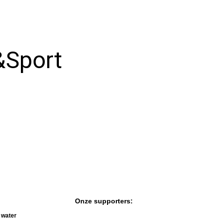
Uitzendingen
1981
Verhalen vd
1982
werkvloer
&Sport
Wedstrijdverslagen
Onze supporters:
t water