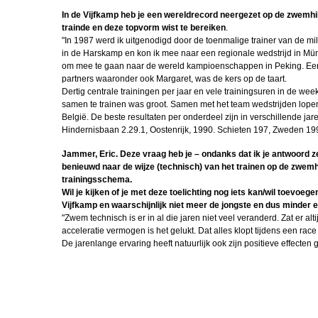
Periodiseren, d
In de Vijfkamp heb je een wereldrecord neergezet op de zwemhiba
trainde en deze topvorm wist te bereiken
.
Gertjan de Br
"In 1987 werd ik uitgenodigd door de toenmalige trainer van de mil
FLO
in de Harskamp en kon ik mee naar een regionale wedstrijd in Mün
om mee te gaan naar de wereld kampioenschappen in Peking. Een 
partners waaronder ook Margaret, was de kers op de taart.
VTO Offn 2
Dertig centrale trainingen per jaar en vele trainingsuren in de w
samen te trainen was groot. Samen met het team wedstrijden lopen
Oefenmars Ha
België. De beste resultaten per onderdeel zijn in verschillende j
Schaft
Hindernisbaan 2.29.1, Oostenrijk, 1990. Schieten 197, Zweden 1
Miguel in Pole
Jammer, Eric. Deze vraag heb je – ondanks dat ik je antwoord z
benieuwd naar de wijze (technisch) van het trainen op de zwemhib
Periodiseren, d
trainingsschema.
Wil je kijken of je met deze toelichting nog iets kan/wil toevoege
FLO Robert Wa
Vijfkamp en waarschijnlijk niet meer de jongste en dus minder e
"Zwem technisch is er in al die jaren niet veel veranderd. Zat er al
Voorgesteld: S
acceleratie vermogen is het gelukt. Dat alles klopt tijdens een race
van Weeld
De jarenlange ervaring heeft natuurlijk ook zijn positieve effecte
Draagspeld va
Legpennin
IBT trainer 