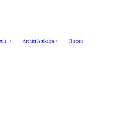
uls:
Archief Artikelen
Historie
1973
40 jaar LO&Sport
1974
5 Vragen / Interviews
1975
Activiteiten
1976
Columns / series
1977
Commanders Coin
1978
Innovatie / Informatie
1979
Lief en Leed
1980