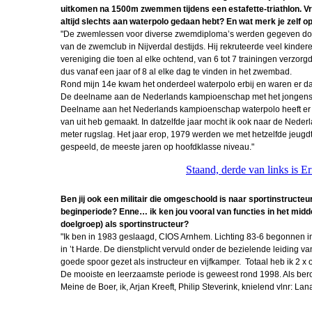
uitkomen na 1500m zwemmen tijdens een estafette-triathlon. V
altijd slechts aan waterpolo gedaan hebt? En wat merk je zelf o
Korpsdiner 
"De zwemlessen voor diverse zwemdiploma’s werden gegeven door
van de zwemclub in Nijverdal destijds. Hij rekruteerde veel kinde
Bullenparade
vereniging die toen al elke ochtend, van 6 tot 7 trainingen verzo
2026
dus vanaf een jaar of 8 al elke dag te vinden in het zwembad.
Rond mijn 14e kwam het onderdeel waterpolo erbij en waren er dage
In Memoriam
De deelname aan de Nederlands kampioenschap met het jongens t
Stuurop
Deelname aan het Nederlands kampioenschap waterpolo heeft er voo
van uit heb gemaakt. In datzelfde jaar mocht ik ook naar de Ned
Peter Crooy
meter rugslag. Het jaar erop, 1979 werden we met hetzelfde jeugdt
FLO
gespeeld, de meeste jaren op hoofdklasse niveau."
Interview R
Staand, derde van links is Er
Driever
Ben jij ook een militair die omgeschoold is naar sportinstructeur
FIBO beurs K
beginperiode? Enne… ik ken jou vooral van functies in het midde
doelgroep) als sportinstructeur?
Beachvolley
"Ik ben in 1983 geslaagd, CIOS Arnhem. Lichting 83-6 begonnen i
Officiere
in ’t Harde. De dienstplicht vervuld onder de bezielende leiding 
goede spoor gezet als instructeur en vijfkamper. Totaal heb ik 2 
Korpsoudste M
De mooiste en leerzaamste periode is geweest rond 1998. Als bero
Meine de Boer, ik, Arjan Kreeft, Philip Steverink, knielend vlnr: L
Robinocop de 