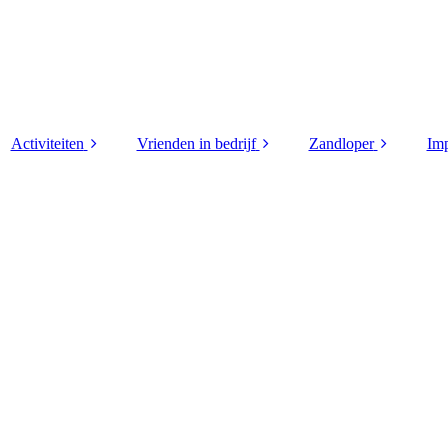
Activiteiten
Vrienden in bedrijf
Zandloper
Imp
 (4)
Golfdag 2026
Supporters
2026
wen
Helm van Limburg
Vrienden in bedrijf
2025
rd
2026
2024
ploma
Helm van Limburg
2026 verslag
2023
 (3)
Korpsdag 2026
2022
Andre
Motortocht 2026
2021
r
Tourspel 2026
2020
den
WK poule 2026
2019