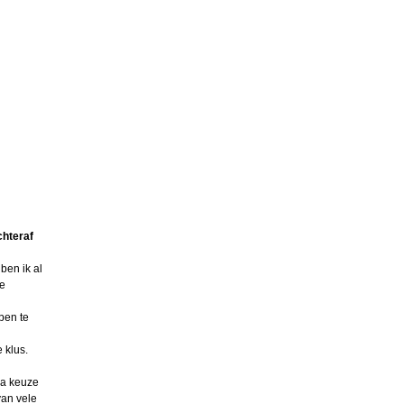
chteraf
ben ik al
te
pen te
 klus.
ma keuze
van vele