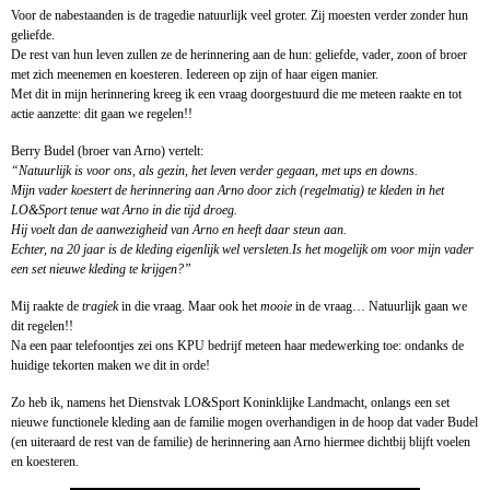
Voor de nabestaanden is de tragedie natuurlijk veel groter. Zij moesten verder zonder hun
geliefde.
De rest van hun leven zullen ze de herinnering aan de hun: geliefde, vader, zoon of broer
met zich meenemen en koesteren. Iedereen op zijn of haar eigen manier.
Met dit in mijn herinnering kreeg ik een vraag doorgestuurd die me meteen raakte en tot
actie aanzette: dit gaan we regelen!!
Berry Budel (broer van Arno) vertelt:
“Natuurlijk is voor ons, als gezin, het leven verder gegaan, met ups en downs.
Mijn vader koestert de herinnering aan Arno door zich (regelmatig) te kleden in het
LO&Sport tenue wat Arno in die tijd droeg.
Hij voelt dan de aanwezigheid van Arno en heeft daar steun aan.
Echter, na 20 jaar is de kleding eigenlijk wel versleten.Is het mogelijk om voor mijn vader
een set nieuwe kleding te krijgen?”
Mij raakte de
tragiek
in die vraag. Maar ook het
mooie
in de vraag… Natuurlijk gaan we
dit regelen!!
Na een paar telefoontjes zei ons KPU bedrijf meteen haar medewerking toe: ondanks de
huidige tekorten maken we dit in orde!
Zo heb ik, namens het Dienstvak LO&Sport Koninklijke Landmacht, onlangs een set
nieuwe functionele kleding aan de familie mogen overhandigen in de hoop dat vader Budel
(en uiteraard de rest van de familie) de herinnering aan Arno hiermee dichtbij blijft voelen
en koesteren.