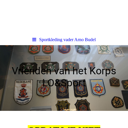
Sportkleding vader Arno Budel
Vrienden van het Korps
LO&Sport