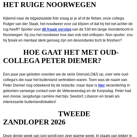
HET RUIGE NOORWEGEN
Kijkend naar de bijgeplaatste foto vraag je je af of de fietser, onze collega
Rutger van der Staak, het noodweer voor zal blijven of dat hij het net achter de
rug heeft? Spoiler voor
dit fraaie verslag
van de 530 km lange monstertocht in
Noorwegen: hij zou het noodweer hoe dan ook niet ontlopen. Non spoiler: zou
hij fysiek en mentaal sterk genoeg zijn om desondanks toch te finishen?
HOE GAAT HET MET OUD-
COLLEGA PETER DIEMER?
Een paar jaar geleden voerden we de serie GrenzeLO&S op, over vele oud-
collega's die naar het buitenland vertrokken waren. Toen was de naam van
Peter Diemer nog onbekend bij de redactie, maar daar is
hier
verandering in
gekomen vanwege contact over de Veteranendag en de Korpsdag. Peter had
een mooie, langdurige carrière met bijv. Seedorf, Libanon en Israël als
interessante buitenlandlokaties!
TWEEDE
ZANDLOPER 2026
Deze derde week van juni wordt een zeer warme week. In plaats van lekker in