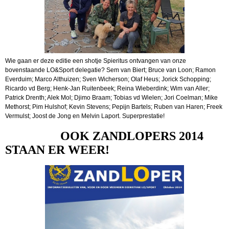
Wie gaan er deze editie een shotje Spieritus ontvangen van onze
bovenstaande LO&Sport delegatie? Sem van Biert; Bruce van Loon; Ramon
Everduim; Marco Althuizen; Sven Wicherson; Olaf Heus; Jorick Schopping;
Ricardo vd Berg; Henk-Jan Ruitenbeek; Reina Wieberdink; Wim van Aller;
Patrick Drenth; Alek Mol; Djimo Braam; Tobias vd Wielen; Jori Coelman; Mike
Methorst; Pim Hulshof; Kevin Stevens; Pepijn Bartels; Ruben van Haren; Freek
Vermulst; Joost de Jong en Melvin Laport. Superprestatie!
OOK ZANDLOPERS 2014
STAAN ER WEER!