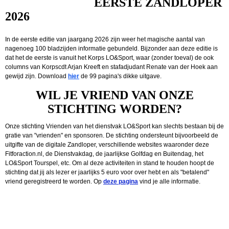
EERSTE ZANDLOPER
2026
In de eerste editie van jaargang 2026 zijn weer het magische aantal van
nagenoeg 100 bladzijden informatie gebundeld. Bijzonder aan deze editie is
dat het de eerste is vanuit het Korps LO&Sport, waar (zonder toeval) de ook
columns van Korpscdt Arjan Kreeft en stafadjudant Renate van der Hoek aan
gewijd zijn. Download
hier
de 99 pagina's dikke uitgave.
WIL JE VRIEND VAN ONZE
STICHTING WORDEN?
Onze stichting Vrienden van het dienstvak LO&Sport kan slechts bestaan bij de
gratie van "vrienden" en sponsoren. De stichting ondersteunt bijvoorbeeld de
uitgifte van de digitale Zandloper, verschillende websites waaronder deze
Fitforaction.nl, de Dienstvakdag, de jaarlijkse Golfdag en Buitendag, het
LO&Sport Tourspel, etc. Om al deze activiteiten in stand te houden hoopt de
stichting dat jij als lezer er jaarlijks 5 euro voor over hebt en als "betalend"
vriend geregistreerd te worden. Op
deze pagina
vind je alle informatie.