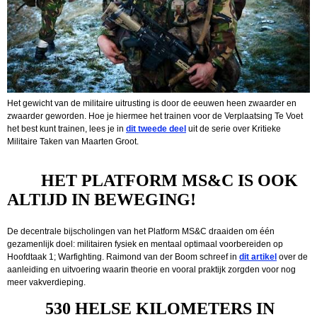
Het gewicht van de militaire uitrusting is door de eeuwen heen zwaarder en
zwaarder geworden. Hoe je hiermee het trainen voor de Verplaatsing Te Voet
het best kunt trainen, lees je in
dit tweede deel
uit de serie over Kritieke
Militaire Taken van Maarten Groot.
HET PLATFORM MS&C IS OOK
ALTIJD IN BEWEGING!
De decentrale bijscholingen van het Platform MS&C draaiden om één
gezamenlijk doel: militairen fysiek en mentaal optimaal voorbereiden op
Hoofdtaak 1; Warfighting. Raimond van der Boom schreef in
dit artikel
over de
aanleiding en uitvoering waarin theorie en vooral praktijk zorgden voor nog
meer vakverdieping.
530 HELSE KILOMETERS IN