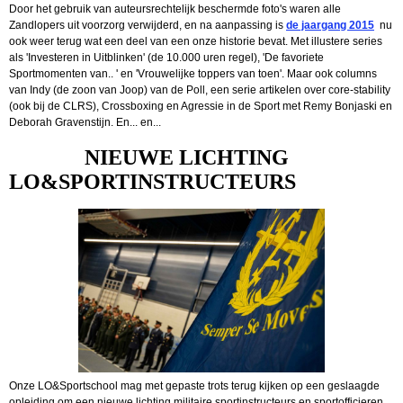
Door het gebruik van auteursrechtelijk beschermde foto's waren alle
Zandlopers uit voorzorg verwijderd, en na aanpassing is
de jaargang 2015
nu
ook weer terug wat een deel van een onze historie bevat. Met illustere series
als 'Investeren in Uitblinken' (de 10.000 uren regel), 'De favoriete
Sportmomenten van.. ' en 'Vrouwelijke toppers van toen'. Maar ook columns
van Indy (de zoon van Joop) van de Poll, een serie artikelen over core-stability
(ook bij de CLRS), Crossboxing en Agressie in de Sport met Remy Bonjaski en
Deborah Gravenstijn. En... en...
NIEUWE LICHTING
LO&SPORTINSTRUCTEURS
Onze LO&Sportschool mag met gepaste trots terug kijken op een geslaagde
opleiding om een nieuwe lichting militaire sportinstructeurs en sportofficieren