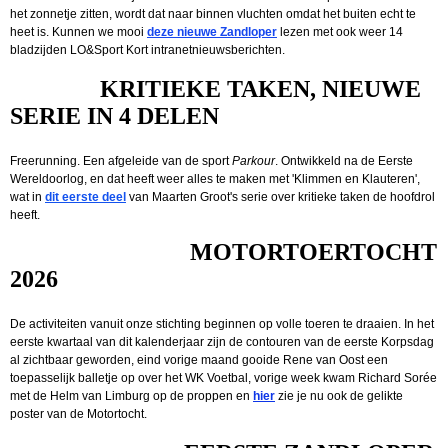
het zonnetje zitten, wordt dat naar binnen vluchten omdat het buiten echt te
heet is. Kunnen we mooi
deze nieuwe Zandloper
lezen met ook weer 14
bladzijden LO&Sport Kort intranetnieuwsberichten.
KRITIEKE TAKEN, NIEUWE
SERIE IN 4 DELEN
Freerunning. Een afgeleide van de sport
Parkour
. Ontwikkeld na de Eerste
Wereldoorlog, en dat heeft weer alles te maken met 'Klimmen en Klauteren',
wat in
dit eerste deel
van Maarten Groot's serie over kritieke taken de hoofdrol
heeft.
MOTORTOERTOCHT
2026
De activiteiten vanuit onze stichting beginnen op volle toeren te draaien. In het
eerste kwartaal van dit kalenderjaar zijn de contouren van de eerste Korpsdag
al zichtbaar geworden, eind vorige maand gooide Rene van Oost een
toepasselijk balletje op over het WK Voetbal, vorige week kwam Richard Sorée
met de Helm van Limburg op de proppen en
hier
zie je nu ook de gelikte
poster van de Motortocht.